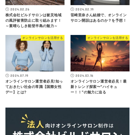
2024.02.26
2024.02.19
株式会社ビルドサロンは被災地域
笹崎里奈さん結婚で、オンライン
の風評被害防止に取り組みます！
サロン開設はあるのか？を予想！
～素晴らしき能登半島の魅力～
オンラインサロンを活用する
オンラインサロンを活用する
2024.07.19
2024.03.16
オンラインサロン運営者必見!知っ
オンラインサロン運営者必見！最
ておきたい社会の常識【国際女性
新トレンド探索〜”ハイキュ
デー】とは?
ー！！”の魅力に迫る