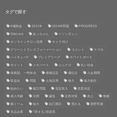
タグで探す
#補助金
2021年
2024年問題
PROGRESS
SiteLock
あっちゃん
イソンギュン
オンラインサロン活用
キャラ付け
グリーントランスフォーメーション
コメント
スマホ
ハイキュー!!
プレミアリーグ
ホワイトボード
ポイント
メタバース
ユニクロ
丸い社会
体験談、一時休会
価格設定
優位点
入会期間
収益化
問題
土地活用
地方
地方創生
始めたい
孤立問題
安定収入
意思決定
成人年齢
活用
漏洩
災害対策
炎上
物価
猫ミーム
短大
自己開示
荒れる
西野亮廣
見込み客
｢得する｣投資系