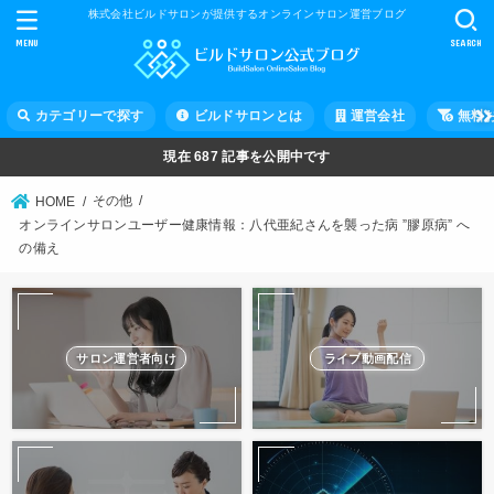
株式会社ビルドサロンが提供するオンラインサロン運営ブログ
MENU
SEARCH
カテゴリーで探す
ビルドサロンとは
運営会社
無料
現在
687
記事を公開中です
その他
HOME
オンラインサロンユーザー健康情報：八代亜紀さんを襲った病 ”膠原病” へ
の備え
サロン運営者向け
ライブ動画配信