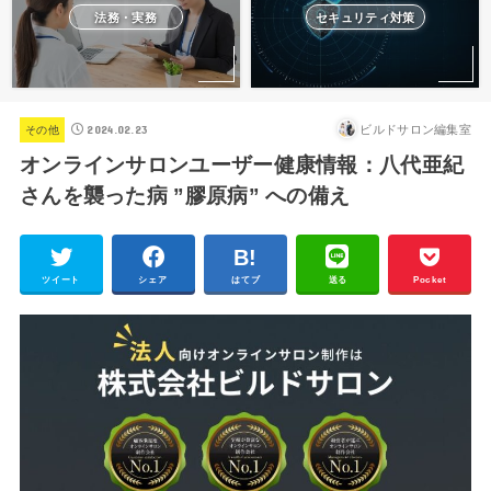
法務・実務
セキュリティ対策
2024.02.23
ビルドサロン編集室
その他
オンラインサロンユーザー健康情報：八代亜紀
さんを襲った病 ”膠原病” への備え
ツイート
シェア
はてブ
送る
Pocket