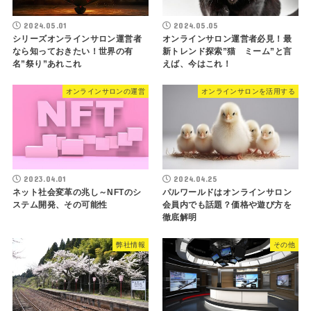
2024.05.01
2024.05.05
シリーズオンラインサロン運営者
オンラインサロン運営者必見！最
なら知っておきたい！世界の有
新トレンド探索”猫 ミーム”と言
名”祭り”あれこれ
えば、今はこれ！
オンラインサロンの運営
オンラインサロンを活用する
2023.04.01
2024.04.25
ネット社会変革の兆し～NFTのシ
パルワールドはオンラインサロン
ステム開発、その可能性
会員内でも話題？価格や遊び方を
徹底解明
弊社情報
その他