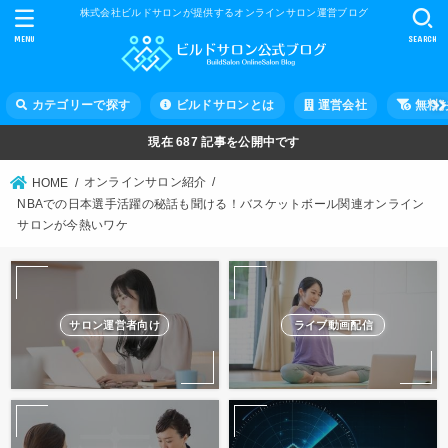
株式会社ビルドサロンが提供するオンラインサロン運営ブログ
MENU
SEARCH
カテゴリーで探す
ビルドサロンとは
運営会社
無料
現在
687
記事を公開中です
オンラインサロン紹介
HOME
NBAでの日本選手活躍の秘話も聞ける！バスケットボール関連オンライン
サロンが今熱いワケ
サロン運営者向け
ライブ動画配信