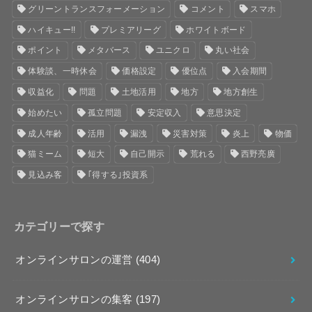
グリーントランスフォーメーション
コメント
スマホ
ハイキュー!!
プレミアリーグ
ホワイトボード
ポイント
メタバース
ユニクロ
丸い社会
体験談、一時休会
価格設定
優位点
入会期間
収益化
問題
土地活用
地方
地方創生
始めたい
孤立問題
安定収入
意思決定
成人年齢
活用
漏洩
災害対策
炎上
物価
猫ミーム
短大
自己開示
荒れる
西野亮廣
見込み客
｢得する｣投資系
カテゴリーで探す
オンラインサロンの運営
(404)
オンラインサロンの集客
(197)