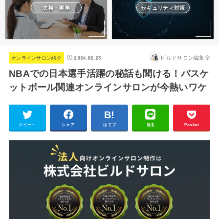
法務・実務
セキュリティ対策
2024.02.23
ビルドサロン編集室
オンラインサロン紹介
NBAでの日本選手活躍の秘話も聞ける！バスケ
ットボール関連オンラインサロンが今熱いワケ
ツイート
シェア
はてブ
送る
Pocket