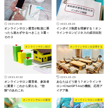
2021.09.10
2023.08.05
オンラインサロン運営が軌道に乗
インボイス制度を理解する！オン
ったら迷わずやるべきこと３選～
ラインサロンビジネスの成功法則
その３
オンラインサロン紹介
オンラインサロンを活用する
2024.01.02
2024.05.20
オンラインサロン運営者、参加者
あなたはどう使う？オンラインサ
に重要！これから変わる、”控
ロン×ChatGPT-4oの機能、応用ア
除”のあれこれ
イデア集
オンラインサロンの運営
オンラインサロンの運営