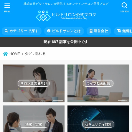
株式会社ビルドサロンが提供するオンラインサロン運営ブログ
MENU
SEARCH
カテゴリーで探す
ビルドサロンとは
運営会社
無料
現在
687
記事を公開中です
タグ : 荒れる
HOME
サロン運営者向け
ライブ動画配信
法務・実務
セキュリティ対策