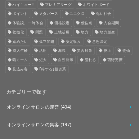
ハイキュー!!
プレミアリーグ
ホワイトボード
ポイント
メタバース
ユニクロ
丸い社会
体験談、一時休会
価格設定
優位点
入会期間
収益化
問題
土地活用
地方
地方創生
始めたい
孤立問題
安定収入
意思決定
成人年齢
活用
漏洩
災害対策
炎上
物価
猫ミーム
短大
自己開示
荒れる
西野亮廣
見込み客
｢得する｣投資系
カテゴリーで探す
オンラインサロンの運営
(404)
オンラインサロンの集客
(197)