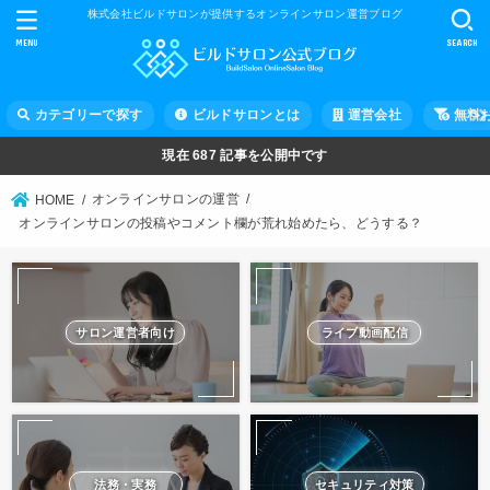
株式会社ビルドサロンが提供するオンラインサロン運営ブログ
MENU
SEARCH
カテゴリーで探す
ビルドサロンとは
運営会社
無料
現在
687
記事を公開中です
オンラインサロンの運営
HOME
オンラインサロンの投稿やコメント欄が荒れ始めたら、どうする？
サロン運営者向け
ライブ動画配信
法務・実務
セキュリティ対策