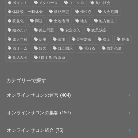
ポイント
メタバース
ユニクロ
丸い社会
体験談、一時休会
価格設定
優位点
入会期間
収益化
問題
土地活用
地方
地方創生
始めたい
孤立問題
安定収入
意思決定
成人年齢
活用
漏洩
災害対策
炎上
物価
猫ミーム
短大
自己開示
荒れる
西野亮廣
見込み客
｢得する｣投資系
カテゴリーで探す
オンラインサロンの運営
(404)
オンラインサロンの集客
(197)
オンラインサロン紹介
(75)