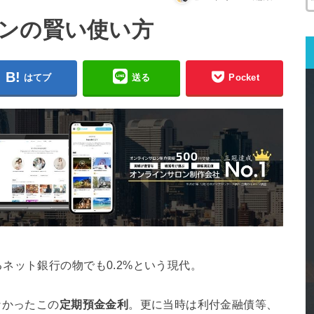
ンの賢い使い方
はてブ
送る
Pocket
ネット銀行の物でも0.2%という現代。
なかったこの
定期預金金利
。更に当時は利付金融債等、