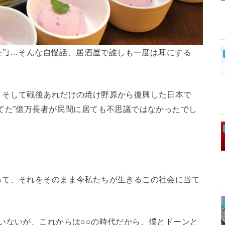
た”｣…そんな自慢話、居酒屋で誰しも一度は耳にする
。そして戦後あれだけの焼け野原から復興した日本で
てた”億万長者が民間に居ても不思議ではなかったでし
って、それをそのまま今私たちが生きるこの社会に当て
いないが、これからは○○の時代だから、僕とドーンと