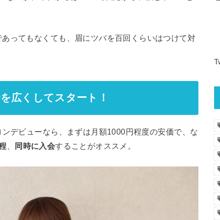
であってもなくても、眉にツバを百回くらいはつけて対
T
野を広くしてスタート！
ロンデビューなら、まずは月額1000円程度の安価で、な
程
、
同時に入会
することがオススメ。