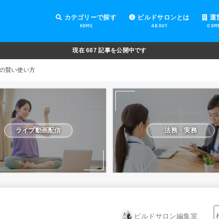
カテゴリーで探す
ビルドサロンとは
運
HOME
ABOUT
COM
オンラインサロンの運営
オンラインサロンの集客
オンラインサロンの紹介
オンラインサロンの活用
法務・実務
ライブ動画配信
動画制作・編集
セキュリティ対策
Facebook運営
会費設定
オンラインサロンの開設準備
道具・機材紹介と解説
NFT
現在
687
記事を公開中です
の賢い使い方
ライブ動画配信
法務・実務
ビルドサロン編集室