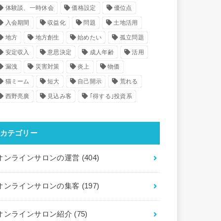
体験談、一時休会
価格設定
優位点
入会期間
収益化
問題
土地活用
地方
地方創生
始めたい
孤立問題
安定収入
意思決定
成人年齢
活用
漏洩
災害対策
炎上
物価
猫ミーム
短大
自己開示
荒れる
西野亮廣
見込み客
｢得する｣投資系
カテゴリー
オンラインサロンの運営
(404)
オンラインサロンの集客
(197)
オンラインサロン紹介
(75)