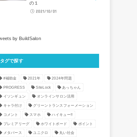
の１
2021/10/01
weets by BuildSalon
タグで探す
#補助金
2021年
2024年問題
PROGRESS
SiteLock
あっちゃん
イソンギュン
オンラインサロン活用
キャラ付け
グリーントランスフォーメーション
コメント
スマホ
ハイキュー!!
プレミアリーグ
ホワイトボード
ポイント
メタバース
ユニクロ
丸い社会