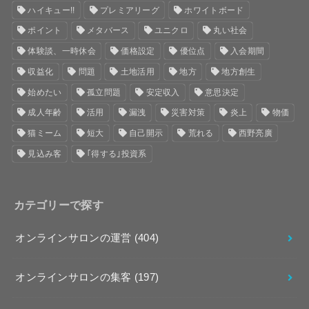
ハイキュー!!
プレミアリーグ
ホワイトボード
ポイント
メタバース
ユニクロ
丸い社会
体験談、一時休会
価格設定
優位点
入会期間
収益化
問題
土地活用
地方
地方創生
始めたい
孤立問題
安定収入
意思決定
成人年齢
活用
漏洩
災害対策
炎上
物価
猫ミーム
短大
自己開示
荒れる
西野亮廣
見込み客
｢得する｣投資系
カテゴリーで探す
オンラインサロンの運営
(404)
オンラインサロンの集客
(197)