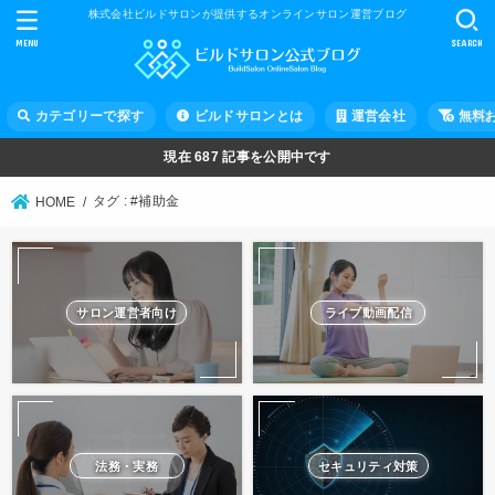
株式会社ビルドサロンが提供するオンラインサロン運営ブログ
MENU
SEARCH
カテゴリーで探す
ビルドサロンとは
運営会社
無料
現在
687
記事を公開中です
タグ : #補助金
HOME
サロン運営者向け
ライブ動画配信
法務・実務
セキュリティ対策