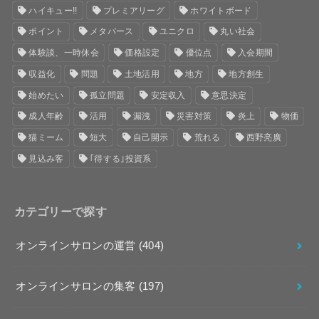
ハイキュー!!
プレミアリーグ
ホワイトボード
ポイント
メタバース
ユニクロ
丸い社会
体験談、一時休会
価格設定
優位点
入会期間
収益化
問題
土地活用
地方
地方創生
始めたい
孤立問題
安定収入
意思決定
成人年齢
活用
漏洩
災害対策
炎上
物価
猫ミーム
短大
自己開示
荒れる
西野亮廣
見込み客
｢得する｣投資系
カテゴリーで探す
オンラインサロンの運営
(404)
オンラインサロンの集客
(197)