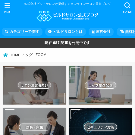
株式会社ビルドサロンが提供するオンラインサロン運営ブログ
MENU
SEARCH
カテゴリーで探す
ビルドサロンとは
運営会社
無料
現在
687
記事を公開中です
タグ : ZOOM
HOME
サロン運営者向け
ライブ動画配信
法務・実務
セキュリティ対策