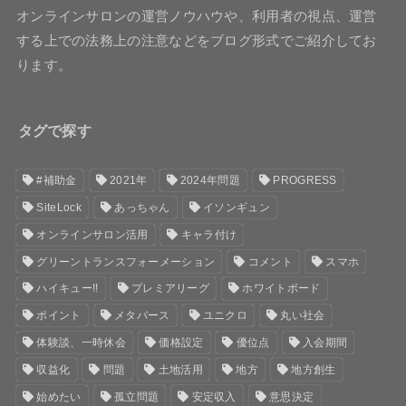
オンラインサロンの運営ノウハウや、利用者の視点、運営
する上での法務上の注意などをブログ形式でご紹介してお
ります。
タグで探す
#補助金
2021年
2024年問題
PROGRESS
SiteLock
あっちゃん
イソンギュン
オンラインサロン活用
キャラ付け
グリーントランスフォーメーション
コメント
スマホ
ハイキュー!!
プレミアリーグ
ホワイトボード
ポイント
メタバース
ユニクロ
丸い社会
体験談、一時休会
価格設定
優位点
入会期間
収益化
問題
土地活用
地方
地方創生
始めたい
孤立問題
安定収入
意思決定