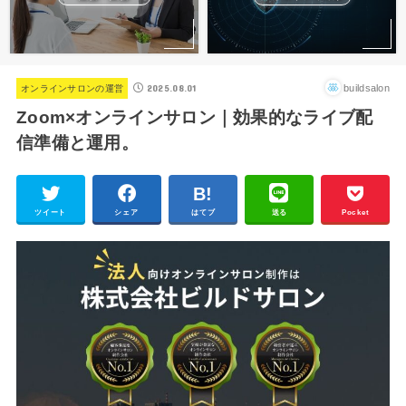
2025.08.01
buildsalon
オンラインサロンの運営
Zoom×オンラインサロン｜効果的なライブ配
信準備と運用。
ツイート
シェア
はてブ
送る
Pocket