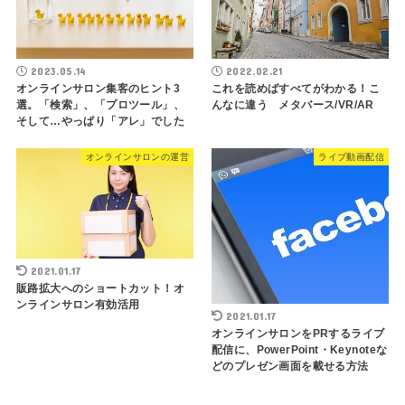
2023.05.14
2022.02.21
オンラインサロン集客のヒント3
これを読めばすべてがわかる！こ
選。「検索」、「プロツール」、
んなに違う メタバース/VR/AR
そして…やっぱり「アレ」でした
オンラインサロンの運営
ライブ動画配信
2021.01.17
販路拡大へのショートカット！オ
ンラインサロン有効活用
2021.01.17
オンラインサロンをPRするライブ
配信に、PowerPoint・Keynoteな
どのプレゼン画面を載せる方法