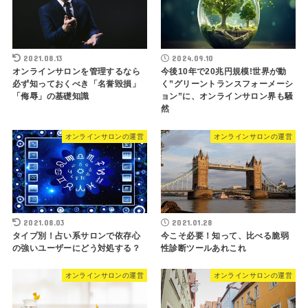
2021.08.13
2024.09.10
オンラインサロンを管理するなら
今後10年で20兆円規模!世界が動
必ず知っておくべき「名誉毀損」
く”グリーントランスフォーメーシ
「侮辱」の基礎知識
ョン”に、オンラインサロン界も騒
然
オンラインサロンの運営
オンラインサロンの運営
2021.08.03
2021.01.28
タイプ別！占い系サロンで依存心
今こそ必要！知って、比べる脆弱
の強いユーザーにどう対処する？
性診断ツールあれこれ
オンラインサロンの運営
オンラインサロンの運営