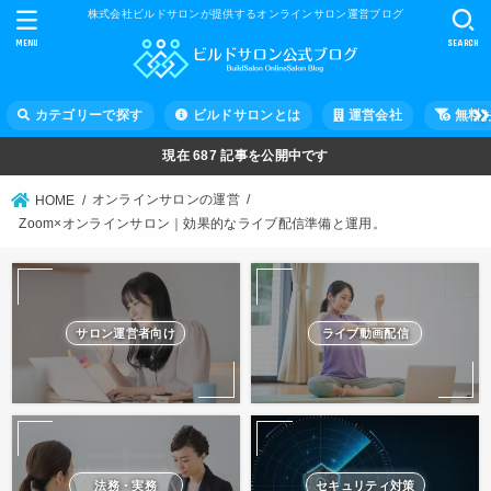
株式会社ビルドサロンが提供するオンラインサロン運営ブログ
MENU
SEARCH
カテゴリーで探す
ビルドサロンとは
運営会社
無料
現在
687
記事を公開中です
オンラインサロンの運営
HOME
Zoom×オンラインサロン｜効果的なライブ配信準備と運用。
サロン運営者向け
ライブ動画配信
法務・実務
セキュリティ対策