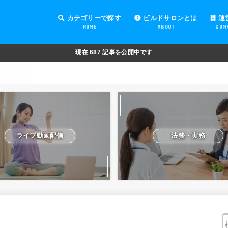
カテゴリーで探す
ビルドサロンとは
運
HOME
ABOUT
COM
オンラインサロンの運営
オンラインサロンの集客
オンラインサロンの紹介
オンラインサロンの活用
法務・実務
ライブ動画配信
動画制作・編集
セキュリティ対策
Facebook運営
会費設定
オンラインサロンの開設準備
道具・機材紹介と解説
NFT
現在
687
記事を公開中です
ライブ動画配信
法務・実務