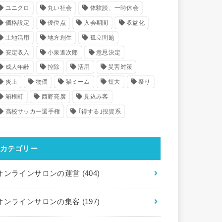
ユニクロ
丸い社会
体験談、一時休会
価格設定
優位点
入会期間
収益化
土地活用
地方創生
孤立問題
安定収入
小泉進次郎
意思決定
成人年齢
控除
活用
災害対策
炎上
物価
猫ミーム
短大
祭り
箱根町
西野亮廣
見込み客
高校サッカー選手権
｢得する｣投資系
カテゴリー
オンラインサロンの運営
(404)
オンラインサロンの集客
(197)