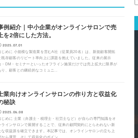
事例紹介｜中小企業がオンラインサロンで売
上を2倍にした方法。
2025.07.01
はじめに 小規模な製造業を営むA社（従業員20名）は、新規顧客開拓
と既存顧客のリピート率向上に課題を抱えていました。従来の展示
会・DM・セミナーといったオフライン施策だけでは売上拡大に限界が
あり、顧客との継続的なコミュニ...
士業向けオンラインサロンの作り方と収益化
の秘訣
2025.06.08
はじめに 士業（弁護士・税理士・社労士など）が自らの専門知識をオ
ンラインサロンで展開することで、従来の顧問契約にとらわれない新
たな収益源を確立できます。本記事では、オンラインサロンの立ち上
げから運営、そして収益化のポイン...