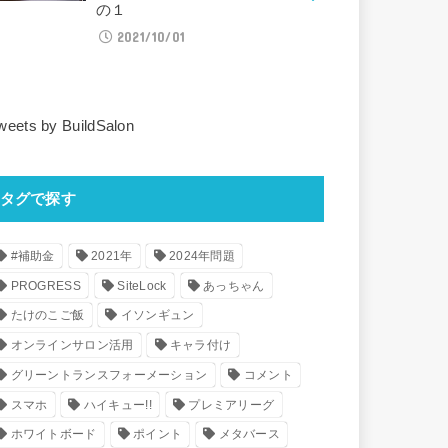
の１
2021/10/01
weets by BuildSalon
タグで探す
#補助金
2021年
2024年問題
PROGRESS
SiteLock
あっちゃん
たけのこご飯
イソンギュン
オンラインサロン活用
キャラ付け
グリーントランスフォーメーション
コメント
スマホ
ハイキュー!!
プレミアリーグ
ホワイトボード
ポイント
メタバース