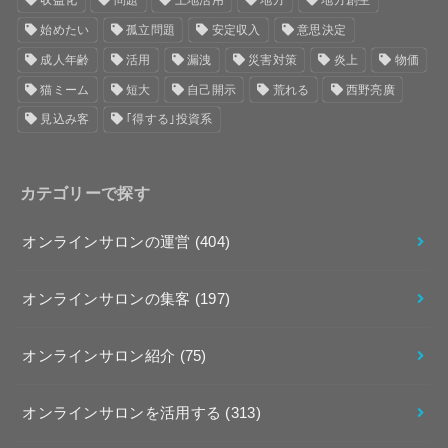
収益化
問題
土地活用
地方
地方創生
始めたい
孤立問題
安定収入
意思決定
成人年齢
活用
漏洩
災害対策
炎上
物価
猫ミーム
短大
自己開示
荒れる
西野亮廣
見込み客
｢得する｣投資系
カテゴリーで探す
オンラインサロンの運営
(404)
オンラインサロンの集客
(197)
オンラインサロン紹介
(75)
オンラインサロンを活用する
(313)