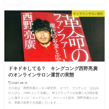
オンラインサロン紹介
ドキドキしてる？ キングコング西野亮廣
のオンラインサロン運営の実態
2021.08.13
その名は「西野亮廣エンタメ研究所」 かつて、フジテレビ「はねる
のトびら」のMCとして活躍し、M-1グランプリの決勝にも3回出場
した漫才コンビ「キングコング」のツッコミ担当、西野亮廣さんが
今、実業の世界で大活躍しています。...