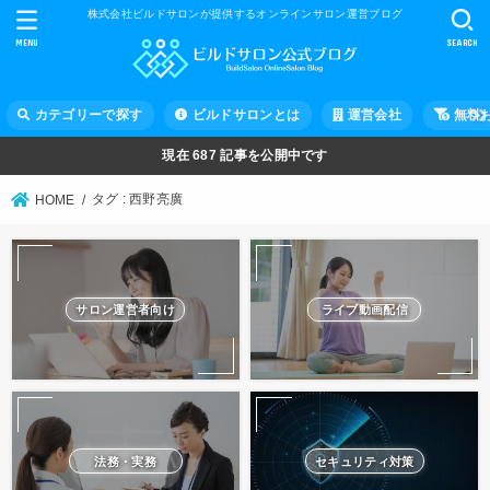
株式会社ビルドサロンが提供するオンラインサロン運営ブログ
MENU
SEARCH
カテゴリーで探す
ビルドサロンとは
運営会社
無料
現在
687
記事を公開中です
タグ : 西野亮廣
HOME
サロン運営者向け
ライブ動画配信
法務・実務
セキュリティ対策