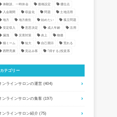
体験談、一時休会
価格設定
優位点
入会期間
収益化
問題
土地活用
地方
地方創生
始めたい
孤立問題
安定収入
意思決定
成人年齢
活用
漏洩
災害対策
炎上
物価
猫ミーム
短大
自己開示
荒れる
西野亮廣
見込み客
｢得する｣投資系
カテゴリー
オンラインサロンの運営
(404)
オンラインサロンの集客
(197)
オンラインサロン紹介
(75)