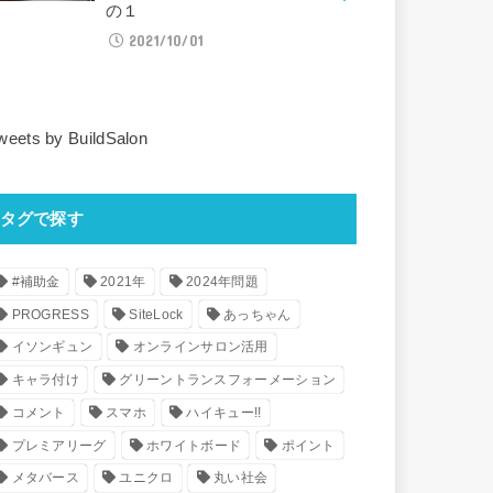
の１
2021/10/01
weets by BuildSalon
タグで探す
#補助金
2021年
2024年問題
PROGRESS
SiteLock
あっちゃん
イソンギュン
オンラインサロン活用
キャラ付け
グリーントランスフォーメーション
コメント
スマホ
ハイキュー!!
プレミアリーグ
ホワイトボード
ポイント
メタバース
ユニクロ
丸い社会