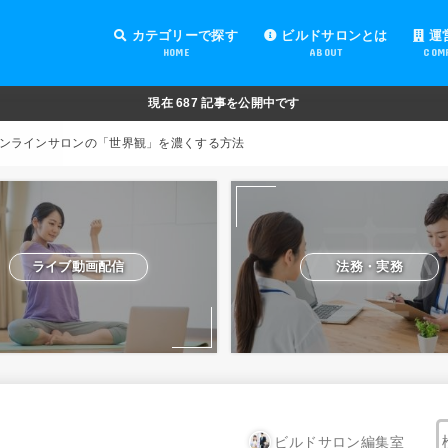
カテゴリーで探す
ビルドサロンとは
運
HOME
ABOUT
COM
オンラインサロンの運営
オンラインサロンの集客
オンラインサロンの紹介
オンラインサロンの活用
法務・実務
ライブ動画配信
動画制作・編集
セキュリティ対策
Facebook運営
会費設定
オンラインサロンの開設準備
道具・機材紹介と解説
NFT
現在
687
記事を公開中です
ンラインサロンの「世界観」を濃くする方法
ライブ動画配信
法務・実務
ビルドサロン編集室