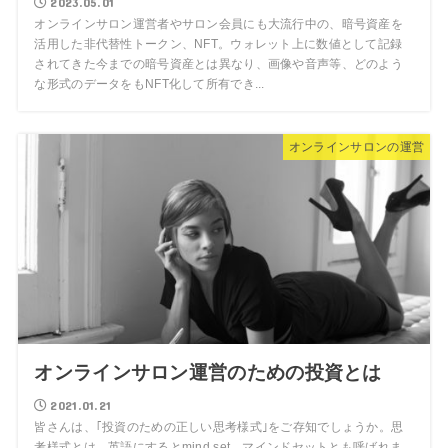
2023.05.01
オンラインサロン運営者やサロン会員にも大流行中の、暗号資産を
活用した非代替性トークン、NFT。ウォレット上に数値として記録
されてきた今までの暗号資産とは異なり、画像や音声等、どのよう
な形式のデータをもNFT化して所有でき...
オンラインサロンの運営
オンラインサロン運営のための投資とは
2021.01.21
皆さんは、｢投資のための正しい思考様式｣をご存知でしょうか。思
考様式とは、英語にするとmind set。マインドセットとも呼ばれま