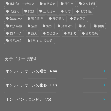
体験談、一時休会
価格設定
優位点
入会期間
収益化
問題
土地活用
地方
地方創生
始めたい
孤立問題
安定収入
意思決定
成人年齢
活用
漏洩
災害対策
炎上
物価
猫ミーム
短大
自己開示
荒れる
西野亮廣
見込み客
｢得する｣投資系
カテゴリーで探す
オンラインサロンの運営
(404)
オンラインサロンの集客
(197)
オンラインサロン紹介
(75)