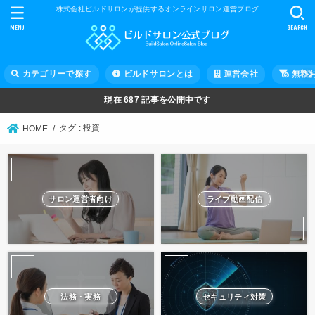
株式会社ビルドサロンが提供するオンラインサロン運営ブログ
MENU
SEARCH
カテゴリーで探す
ビルドサロンとは
運営会社
無料
現在
687
記事を公開中です
タグ : 投資
HOME
サロン運営者向け
ライブ動画配信
法務・実務
セキュリティ対策