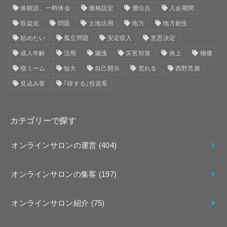
体験談、一時休会
価格設定
優位点
入会期間
収益化
問題
土地活用
地方
地方創生
始めたい
孤立問題
安定収入
意思決定
成人年齢
活用
漏洩
災害対策
炎上
物価
猫ミーム
短大
自己開示
荒れる
西野亮廣
見込み客
｢得する｣投資系
カテゴリーで探す
オンラインサロンの運営
(404)
オンラインサロンの集客
(197)
オンラインサロン紹介
(75)