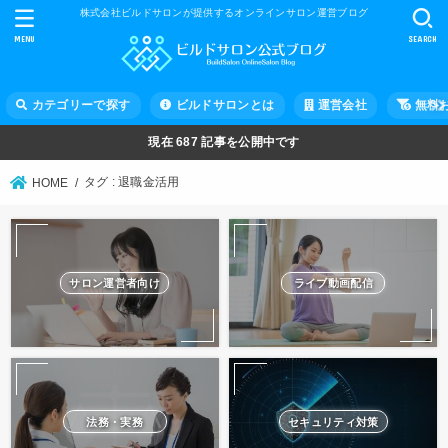
株式会社ビルドサロンが提供するオンラインサロン運営ブログ
MENU
SEARCH
カテゴリーで探す
ビルドサロンとは
運営会社
無料
現在
687
記事を公開中です
タグ : 退職金活用
HOME
サロン運営者向け
ライブ動画配信
法務・実務
セキュリティ対策