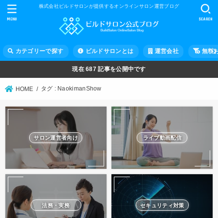
株式会社ビルドサロンが提供するオンラインサロン運営ブログ
MENU
SEARCH
カテゴリーで探す
ビルドサロンとは
運営会社
無料
現在
687
記事を公開中です
タグ : NaokimanShow
HOME
サロン運営者向け
ライブ動画配信
法務・実務
セキュリティ対策