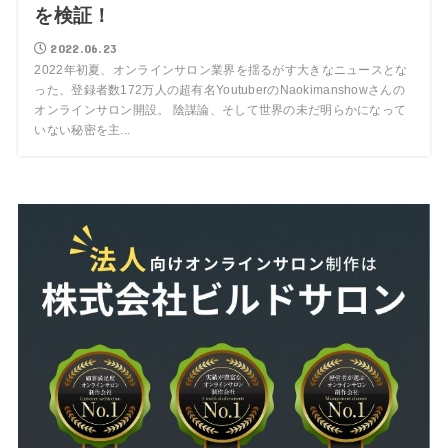
を検証！
2022.06.23
2022年初夏、オンラインサロン業界を揺るがす大きなニュースとな
った、登録者数172万人の超有名YoutuberのNaokimanshowさんの
オンラインサロン開設。 陰謀論、そして世界の未だ明らかになって
いない秘密を主...