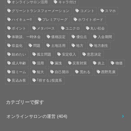
オンラインサロン活用
キャラ付け
グリーントランスフォーメーション
コメント
スマホ
ハイキュー!!
プレミアリーグ
ホワイトボード
ポイント
メタバース
ユニクロ
丸い社会
体験談、一時休会
価格設定
優位点
入会期間
収益化
問題
土地活用
地方
地方創生
始めたい
孤立問題
安定収入
意思決定
成人年齢
活用
漏洩
災害対策
炎上
物価
猫ミーム
短大
自己開示
荒れる
西野亮廣
見込み客
｢得する｣投資系
カテゴリーで探す
オンラインサロンの運営
(404)