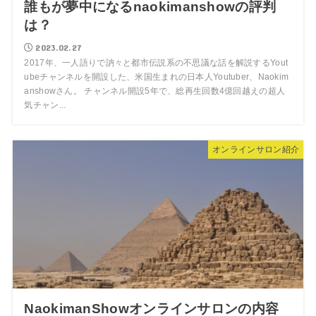
誰もが夢中になるnaokimanshowの評判
は？
2023.02.27
2017年、一人語りで訥々と都市伝説系の不思議な話を解説するYout
ubeチャンネルを開設した、米国生まれの日本人Youtuber、Naokim
anshowさん。 チャンネル開設5年で、総再生回数4億回越えの超人
気チャン...
オンラインサロン紹介
NaokimanShowオンラインサロンの内容