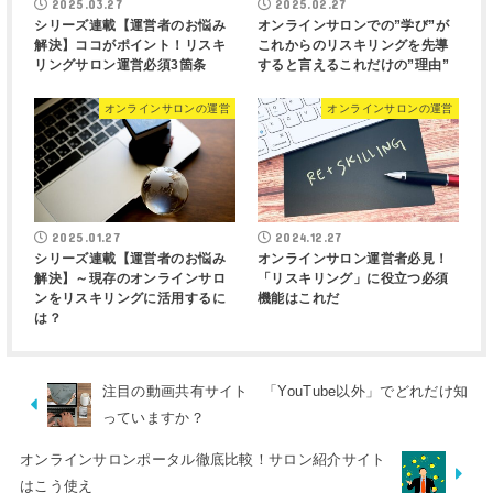
2025.03.27
2025.02.27
シリーズ連載【運営者のお悩み
オンラインサロンでの”学び”が
解決】ココがポイント！リスキ
これからのリスキリングを先導
リングサロン運営必須3箇条
すると言えるこれだけの”理由”
オンラインサロンの運営
オンラインサロンの運営
2025.01.27
2024.12.27
シリーズ連載【運営者のお悩み
オンラインサロン運営者必見！
解決】～現存のオンラインサロ
「リスキリング」に役立つ必須
ンをリスキリングに活用するに
機能はこれだ
は？
注目の動画共有サイト 「YouTube以外」でどれだけ知
っていますか？
オンラインサロンポータル徹底比較！サロン紹介サイト
はこう使え