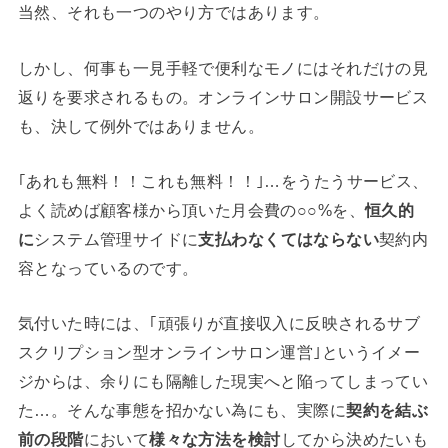
当然、それも一つのやり方ではあります。
しかし、何事も一見手軽で便利なモノにはそれだけの見
返りを要求されるもの。オンラインサロン開設サービス
も、決して例外ではありません。
｢あれも無料！！これも無料！！｣…をうたうサービス、
よく読めば顧客様から頂いた月会費の○○%を、
恒久的
に
システム管理サイドに
支払わなくてはならない
契約内
容となっているのです。
気付いた時には、｢頑張りが直接収入に反映されるサブ
スクリプション型オンラインサロン運営｣というイメー
ジからは、余りにも隔離した現実へと陥ってしまってい
た…。そんな事態を招かない為にも、実際に
契約を結ぶ
前の段階
において
様々な方法を検討
してから決めたいも