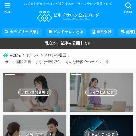
株式会社ビルドサロンが提供するオンラインサロン運営ブログ
MENU
SEARCH
カテゴリーで探す
ビルドサロンとは
運営会社
無料
現在
687
記事を公開中です
オンラインサロンの運営
HOME
サロン開設準備！まずは情報収集…そんな時役立つポイント集
サロン運営者向け
ライブ動画配信
法務・実務
セキュリティ対策