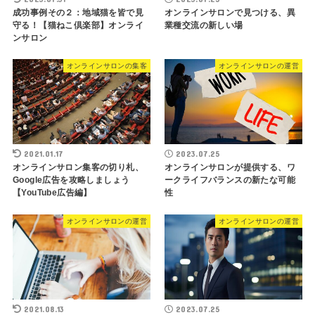
成功事例その２：地域猫を皆で見
オンラインサロンで見つける、異
守る！【猫ねこ倶楽部】オンライ
業種交流の新しい場
ンサロン
オンラインサロンの集客
オンラインサロンの運営
2021.01.17
2023.07.25
オンラインサロン集客の切り札、
オンラインサロンが提供する、ワ
Google広告を攻略しましょう
ークライフバランスの新たな可能
【YouTube広告編】
性
オンラインサロンの運営
オンラインサロンの運営
2021.08.13
2023.07.25