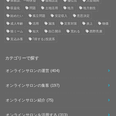
体験談、一時休会
価格設定
優位点
入会期間
収益化
問題
土地活用
地方
地方創生
始めたい
孤立問題
安定収入
意思決定
成人年齢
活用
漏洩
災害対策
炎上
物価
猫ミーム
短大
自己開示
荒れる
西野亮廣
見込み客
｢得する｣投資系
カテゴリーで探す
オンラインサロンの運営
(404)
オンラインサロンの集客
(197)
オンラインサロン紹介
(75)
オンラインサロンを活用する
(313)