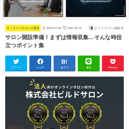
2020.11.01
2021.01.17
ビルドサロン編集室
オンラインサロンの運営
サロン開設準備！まずは情報収集…そんな時役
立つポイント集
ツイート
シェア
はてブ
送る
Pocket