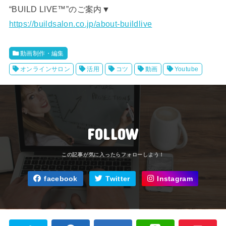
“BUILD LIVE™️”のご案内▼
https://buildsalon.co.jp/about-buildlive
動画制作・編集
オンラインサロン
活用
コツ
動画
Youtube
FOLLOW
facebook
Twitter
Instagram