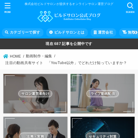
株式会社ビルドサロンが提供するオンラインサロン運営ブログ
MENU
SEARCH
カテゴリーで探す
ビルドサロンとは
運営会社
無料
現在
687
記事を公開中です
動画制作・編集
HOME
注目の動画共有サイト 「YouTube以外」でどれだけ知っていますか？
サロン運営者向け
ライブ動画配信
法務・実務
セキュリティ対策