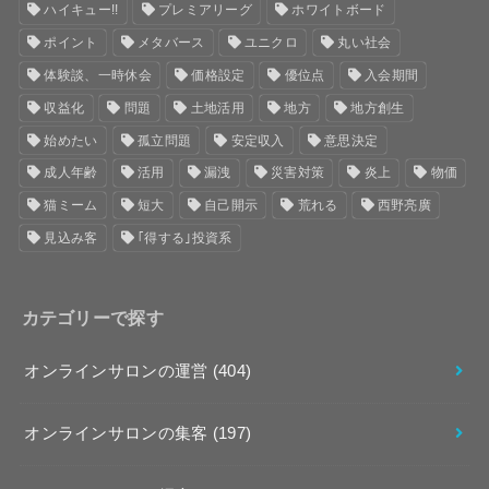
ハイキュー!!
プレミアリーグ
ホワイトボード
ポイント
メタバース
ユニクロ
丸い社会
体験談、一時休会
価格設定
優位点
入会期間
収益化
問題
土地活用
地方
地方創生
始めたい
孤立問題
安定収入
意思決定
成人年齢
活用
漏洩
災害対策
炎上
物価
猫ミーム
短大
自己開示
荒れる
西野亮廣
見込み客
｢得する｣投資系
カテゴリーで探す
オンラインサロンの運営
(404)
オンラインサロンの集客
(197)