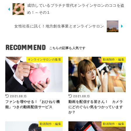
成功しているプラチナ世代オンラインサロンのココを盗
め！～その１
女性社長に訊く！地方創生事業とオンラインサロン
RECOMMEND
オンラインサロンの集客
動画制作・編集
2021.08.13
2021.08.13
ファンを増やせる！「おひねり機
動画を配信する皆さん！ カメラ
能」つきの動画配信サービス
にどのぐらい気をつかっています
か？
動画制作・編集
動画制作・編集