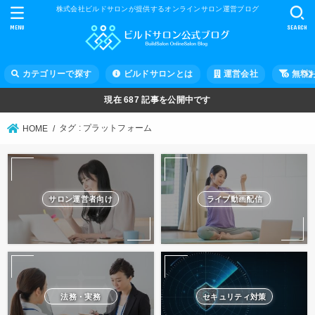
株式会社ビルドサロンが提供するオンラインサロン運営ブログ
MENU
SEARCH
カテゴリーで探す
ビルドサロンとは
運営会社
無料
現在
687
記事を公開中です
タグ : プラットフォーム
HOME
サロン運営者向け
ライブ動画配信
法務・実務
セキュリティ対策