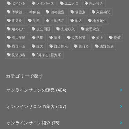
ポイント
メタバース
ユニクロ
丸い社会
体験談、一時休会
価格設定
優位点
入会期間
収益化
問題
土地活用
地方
地方創生
始めたい
孤立問題
安定収入
意思決定
成人年齢
活用
漏洩
災害対策
炎上
物価
猫ミーム
短大
自己開示
荒れる
西野亮廣
見込み客
｢得する｣投資系
カテゴリーで探す
オンラインサロンの運営
(404)
オンラインサロンの集客
(197)
オンラインサロン紹介
(75)