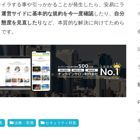
ライラする事や引っかかることが発生したら、安易にラ
、
運営サイドに基本的な規約を今一度確認
したり、
自分
、態度を見直したり
など、本質的な解決に向けてためら
うです。
客
法務・実務
セキュリティ対策