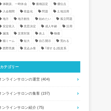
体験談、一時休会
価格設定
優位点
入会期間
収益化
問題
土地活用
地方
地方創生
始めたい
孤立問題
安定収入
意思決定
成人年齢
活用
漏洩
災害対策
炎上
物価
猫ミーム
短大
自己開示
荒れる
西野亮廣
見込み客
｢得する｣投資系
カテゴリー
オンラインサロンの運営
(404)
オンラインサロンの集客
(197)
オンラインサロン紹介
(75)