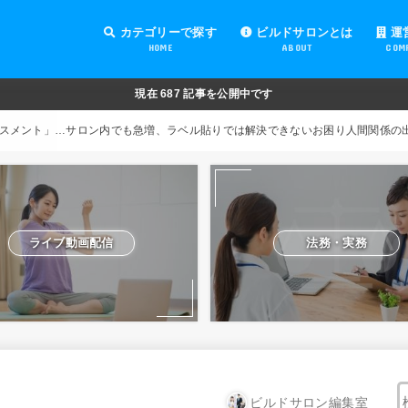
カテゴリーで探す
ビルドサロンとは
運
HOME
ABOUT
COM
オンラインサロンの運営
オンラインサロンの集客
オンラインサロンの紹介
オンラインサロンの活用
法務・実務
ライブ動画配信
動画制作・編集
セキュリティ対策
Facebook運営
会費設定
オンラインサロンの開設準備
道具・機材紹介と解説
NFT
現在
687
記事を公開中です
スメント」…サロン内でも急増、ラベル貼りでは解決できないお困り人間関係の
ライブ動画配信
法務・実務
ビルドサロン編集室