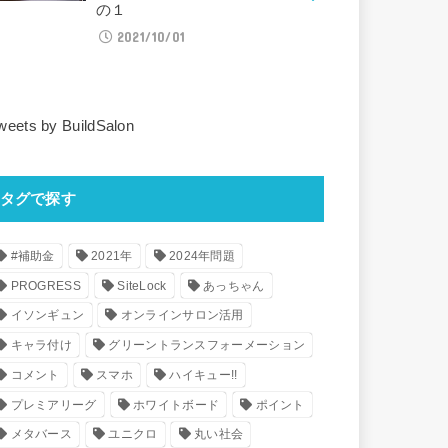
の１
2021/10/01
weets by BuildSalon
タグで探す
#補助金
2021年
2024年問題
PROGRESS
SiteLock
あっちゃん
イソンギュン
オンラインサロン活用
キャラ付け
グリーントランスフォーメーション
コメント
スマホ
ハイキュー!!
プレミアリーグ
ホワイトボード
ポイント
メタバース
ユニクロ
丸い社会