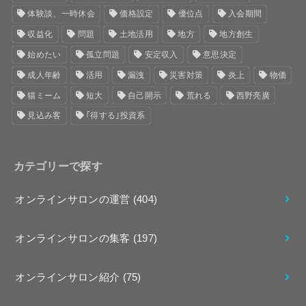
体験談、一時休会
価格設定
優位点
入会期間
収益化
問題
土地活用
地方
地方創生
始めたい
孤立問題
安定収入
意思決定
成人年齢
活用
漏洩
災害対策
炎上
物価
猫ミーム
短大
自己開示
荒れる
西野亮廣
見込み客
｢得する｣投資系
カテゴリーで探す
オンラインサロンの運営
(404)
オンラインサロンの集客
(197)
オンラインサロン紹介
(75)