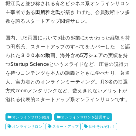
堀江氏と並び称される有名ビジネス系オンラインサロン
主宰者である
田所雅之氏
が築き上げた、会員数断トツ多
数を誇るスタートアップ関連サロン。
国内、US両国において5社の起業にかかわった経験を持
つ田所氏。スタートアップのすべてをカバーした…と謳
われた
３００本の動画
、海外含め
5万シェア
の実績を持
つ
Startup Science
というスライドなど、圧巻の説得力
を持つコンテンツを本人の講義とともに学べたり、著名
人、実力者とのオンラインミーティング。月3名の抽選
方式zoomメンタリングなど、数えきれないメリットが
溢れる代表的スタートアップ系オンラインサロンです。
オンラインサロン紹介
オンラインサロンを活用する
オンラインサロン
スタートアップ
個性それぞれ！