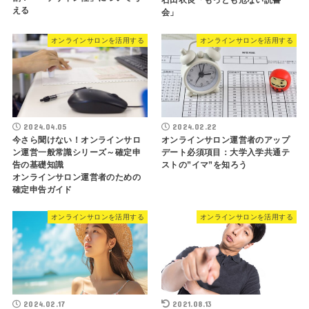
石田衣良「もっとも危ない読書
える
会」
オンラインサロンを活用する
オンラインサロンを活用する
2024.04.05
2024.02.22
今さら聞けない！オンラインサロ
オンラインサロン運営者のアップ
ン運営一般常識シリーズ～確定申
デート必須項目：大学入学共通テ
告の基礎知識
ストの”イマ”を知ろう
オンラインサロン運営者のための
確定申告ガイド
オンラインサロンを活用する
オンラインサロンを活用する
2024.02.17
2021.08.13