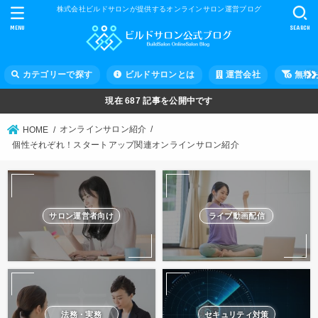
株式会社ビルドサロンが提供するオンラインサロン運営ブログ
MENU
SEARCH
カテゴリーで探す
ビルドサロンとは
運営会社
無料
現在
687
記事を公開中です
オンラインサロン紹介
HOME
個性それぞれ！スタートアップ関連オンラインサロン紹介
サロン運営者向け
ライブ動画配信
法務・実務
セキュリティ対策