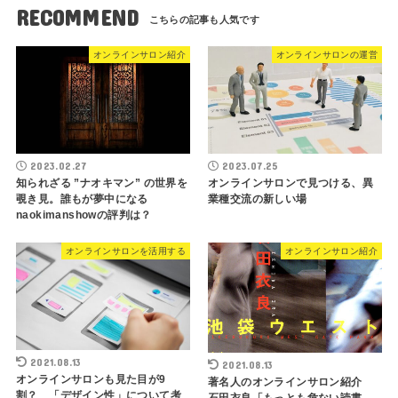
RECOMMEND
オンラインサロン紹介
オンラインサロンの運営
2023.02.27
2023.07.25
知られざる ”ナオキマン” の世界を
オンラインサロンで見つける、異
覗き見。誰もが夢中になる
業種交流の新しい場
naokimanshowの評判は？
オンラインサロンを活用する
オンラインサロン紹介
2021.08.13
2021.08.13
オンラインサロンも見た目が9
著名人のオンラインサロン紹介
割？ 「デザイン性」について考