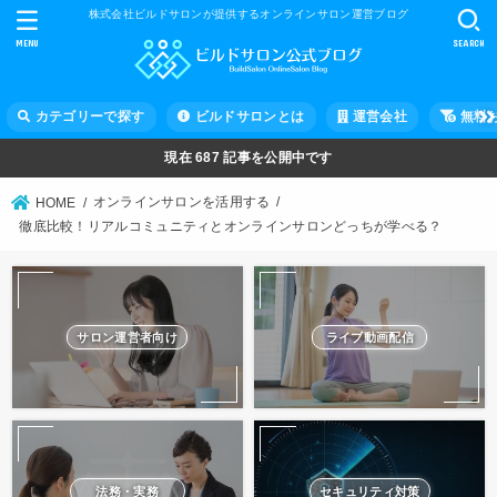
株式会社ビルドサロンが提供するオンラインサロン運営ブログ
MENU
SEARCH
カテゴリーで探す
ビルドサロンとは
運営会社
無料
現在
687
記事を公開中です
オンラインサロンを活用する
HOME
徹底比較！リアルコミュニティとオンラインサロンどっちが学べる？
サロン運営者向け
ライブ動画配信
法務・実務
セキュリティ対策