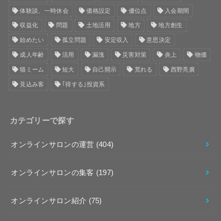
体験談、一時休会
価格設定
優位点
入会期間
収益化
問題
土地活用
地方
地方創生
始めたい
孤立問題
安定収入
意思決定
成人年齢
活用
漏洩
災害対策
炎上
物価
猫ミーム
短大
自己開示
荒れる
西野亮廣
見込み客
｢得する｣投資系
カテゴリーで探す
オンラインサロンの運営
(404)
オンラインサロンの集客
(197)
オンラインサロン紹介
(75)