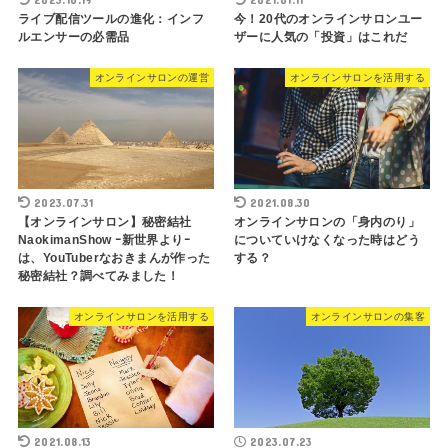
ライブ配信ツールの進化：インフ
今！20代のオンラインサロンユー
ルエンサーの必需品
ザーに人気の「投資」はこれだ
オンラインサロンの運営
オンラインサロンを活用する
2023.07.31
2021.08.30
【オンラインサロン】秘密結社
オンラインサロンの「身内のり」
NaokimanShow ｰ新世界よりｰ
についていけなくなった時はどう
は、YouTuberなおきまんが作った
する？
秘密結社？調べてみました！
オンラインサロンを活用する
オンラインサロンの集客
2021.08.13
2023.07.23