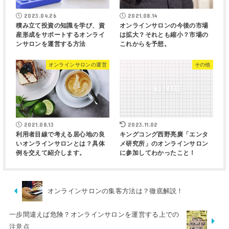
2023.04.26
2021.08.14
積み立て投資の知識を学び、資
オンラインサロンの今後の市場
産形成をサポートするオンライ
は拡大？それとも縮小？市場の
ンサロンを運営する方法
これからを予想。
オンラインサロンの運営
その他
2021.08.13
2023.11.02
利用者目線で考える居心地の良
キングコング西野亮廣「エンタ
いオンラインサロンとは？具体
メ研究所」のオンラインサロン
例を交えて紹介します。
に参加してわかったこと！
オンラインサロンの集客方法は？徹底解説！
一歩間違えば危険？オンラインサロンを運営する上での
注意点