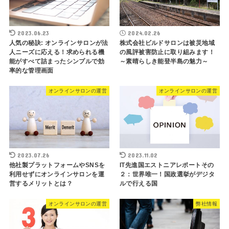
2023.06.23
2024.02.26
人気の秘訣: オンラインサロンが法
株式会社ビルドサロンは被災地域
人ニーズに応える！求められる機
の風評被害防止に取り組みます！
能がすべて詰まったシンプルで効
～素晴らしき能登半島の魅力～
率的な管理画面
オンラインサロンの運営
オンラインサロンの運営
2023.07.26
2023.11.02
他社製プラットフォームやSNSを
IT先進国エストニアレポートその
利用せずにオンラインサロンを運
２：世界唯一！国政選挙がデジタ
営するメリットとは？
ルで行える国
オンラインサロンの運営
弊社情報