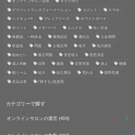
オンラインサロン活用
キャラ付け
グリーントランスフォーメーション
コメント
スマホ
ハイキュー!!
プレミアリーグ
ホワイトボード
ポイント
メタバース
ユニクロ
丸い社会
体験談、一時休会
価格設定
優位点
入会期間
収益化
問題
土地活用
地方
地方創生
始めたい
孤立問題
安定収入
意思決定
成人年齢
活用
漏洩
災害対策
炎上
物価
猫ミーム
短大
自己開示
荒れる
西野亮廣
見込み客
｢得する｣投資系
カテゴリーで探す
オンラインサロンの運営
(404)