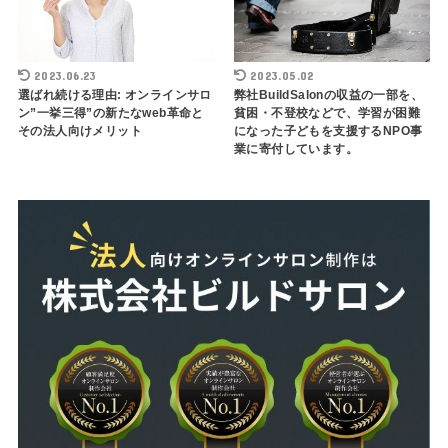
2023.06.23
2023.05.02
選ばれ続ける理由: オンラインサロ
弊社BuildSalonの収益の一部を、
ン”一挙三得”の新たなweb革命と
貧困・不登校などで、学習が困難
その法人向けメリット
になった子どもを支援するNPO事
業に寄付しています。