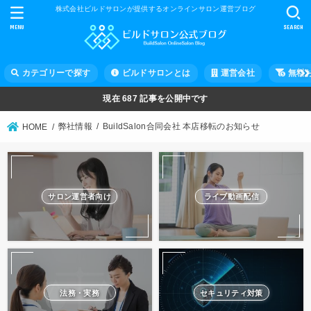
株式会社ビルドサロンが提供するオンラインサロン運営ブログ
MENU
SEARCH
カテゴリーで探す
ビルドサロンとは
運営会社
無料
現在
687
記事を公開中です
弊社情報
BuildSalon合同会社 本店移転のお知らせ
HOME
サロン運営者向け
ライブ動画配信
法務・実務
セキュリティ対策