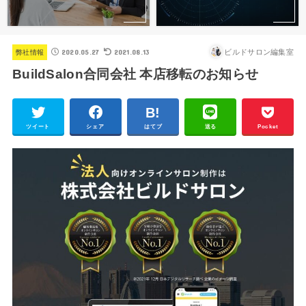
2020.05.27
2021.08.13
ビルドサロン編集室
弊社情報
BuildSalon合同会社 本店移転のお知らせ
ツイート
シェア
はてブ
送る
Pocket