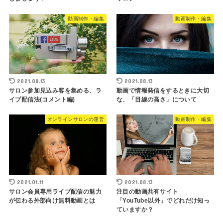
動画制作・編集
動画制作・編集
2021.08.13
2021.08.13
サロン参加見込み客を集める、ラ
動画で情報発信をするときに大切
イブ配信法(コメント編)
な、「目線の高さ」について
オンラインサロンの運営
動画制作・編集
2021.01.11
2021.08.13
サロン会員専用ライブ配信の魅力
注目の動画共有サイト
が伝わる外部向け無料動画とは
「YouTube以外」でどれだけ知っ
ていますか？