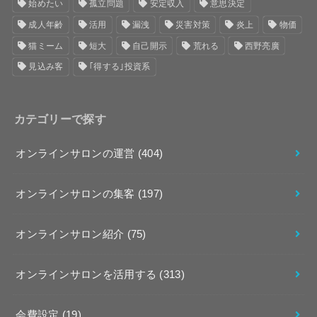
始めたい
孤立問題
安定収入
意思決定
成人年齢
活用
漏洩
災害対策
炎上
物価
猫ミーム
短大
自己開示
荒れる
西野亮廣
見込み客
｢得する｣投資系
カテゴリーで探す
オンラインサロンの運営
(404)
オンラインサロンの集客
(197)
オンラインサロン紹介
(75)
オンラインサロンを活用する
(313)
会費設定
(19)