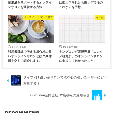
産形成をサポートするオンライ
は拡大？それとも縮小？市場の
ンサロンを運営する方法
これからを予想。
オンラインサロンの運営
その他
2021.08.13
2023.11.02
利用者目線で考える居心地の良
キングコング西野亮廣「エンタ
いオンラインサロンとは？具体
メ研究所」のオンラインサロン
例を交えて紹介します。
に参加してわかったこと！
タイプ別！占い系サロンで依存心の強いユーザーにどう
対処する？
BuildSalon合同会社 本店移転のお知らせ