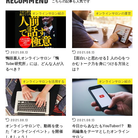
RECOMMEND
オンラインサロン紹介
オンラインサロンの運営
2021.08.13
2021.08.13
鴨頭嘉人オンラインサロン「鴨
【面白いと思わせる】人の心をつ
Tube研究所」には、どんな人が入
かむトーク力を身につける方法と
るべき？
は？
オンラインサロンを活用する
オンラインサロン紹介
2021.08.13
2021.08.13
オンラインサロンで、動画を使っ
今日からあなたもYouTuber!? 動
た「オンラインイベント」を開催
画編集をテーマとしたオンライン
しましょう！
サロン