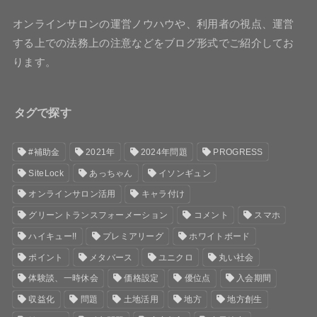
オンラインサロンの運営ノウハウや、利用者の視点、運営
する上での法務上の注意などをブログ形式でご紹介してお
ります。
タグで探す
#補助金
2021年
2024年問題
PROGRESS
SiteLock
あっちゃん
イソンギュン
オンラインサロン活用
キャラ付け
グリーントランスフォーメーション
コメント
スマホ
ハイキュー!!
プレミアリーグ
ホワイトボード
ポイント
メタバース
ユニクロ
丸い社会
体験談、一時休会
価格設定
優位点
入会期間
収益化
問題
土地活用
地方
地方創生