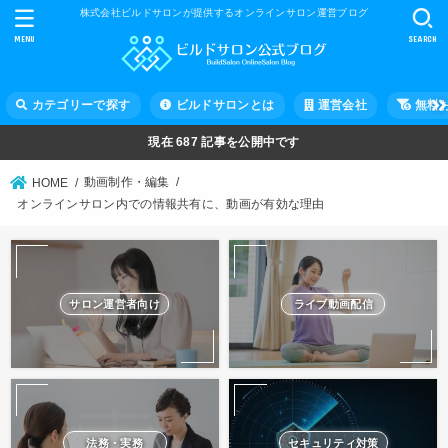
株式会社ビルドサロンが提供するオンラインサロン運営ブログ
MENU
SEARCH
カテゴリーで探す
ビルドサロンとは
運営会社
無料
現在
687
記事を公開中です
動画制作・編集
HOME
オンラインサロン内での情報共有に、動画が有効な理由
サロン運営者向け
ライブ動画配信
法務・実務
セキュリティ対策