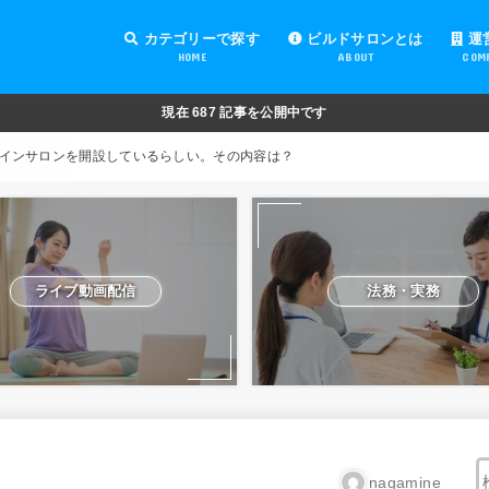
カテゴリーで探す
ビルドサロンとは
運
HOME
ABOUT
COM
オンラインサロンの運営
オンラインサロンの集客
オンラインサロンの紹介
オンラインサロンの活用
法務・実務
ライブ動画配信
動画制作・編集
セキュリティ対策
Facebook運営
会費設定
オンラインサロンの開設準備
道具・機材紹介と解説
NFT
現在
687
記事を公開中です
インサロンを開設しているらしい。その内容は？
ライブ動画配信
法務・実務
nagamine