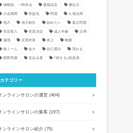
体験談、一時休会
価格設定
優位点
入会期間
収益化
問題
土地活用
地方
地方創生
始めたい
孤立問題
安定収入
意思決定
成人年齢
活用
漏洩
災害対策
炎上
物価
猫ミーム
短大
自己開示
荒れる
西野亮廣
見込み客
｢得する｣投資系
カテゴリー
オンラインサロンの運営
(404)
オンラインサロンの集客
(197)
オンラインサロン紹介
(75)