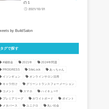
の１
2021/10/01
weets by BuildSalon
タグで探す
#補助金
2021年
2024年問題
PROGRESS
SiteLock
あっちゃん
イソンギュン
オンラインサロン活用
キャラ付け
グリーントランスフォーメーション
コメント
スマホ
ハイキュー!!
プレミアリーグ
ホワイトボード
ポイント
メタバース
ユニクロ
丸い社会