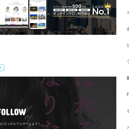
人
FOLLOW