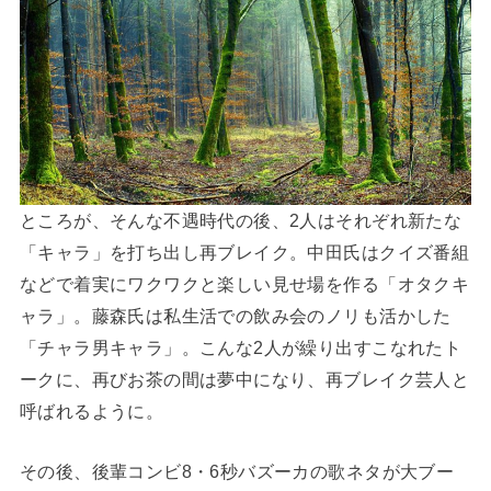
ところが、そんな不遇時代の後、2人はそれぞれ新たな
「キャラ」を打ち出し再ブレイク。中田氏はクイズ番組
などで着実にワクワクと楽しい見せ場を作る「オタクキ
ャラ」。藤森氏は私生活での飲み会のノリも活かした
「チャラ男キャラ」。こんな2人が繰り出すこなれたト
ークに、再びお茶の間は夢中になり、再ブレイク芸人と
呼ばれるように。
その後、後輩コンビ8・6秒バズーカの歌ネタが大ブー