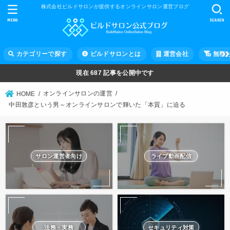
株式会社ビルドサロンが提供するオンラインサロン運営ブログ
MENU
SEARCH
カテゴリーで探す
ビルドサロンとは
運営会社
無料
現在
687
記事を公開中です
オンラインサロンの運営
HOME
中田敦彦という男～オンラインサロンで輝いた「本質」に迫る
サロン運営者向け
ライブ動画配信
法務・実務
セキュリティ対策