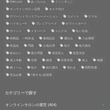
SiteLock
あっちゃん
イソンギュン
オンラインサロン活用
キャラ付け
グリーントランスフォーメーション
コメント
スマホ
ハイキュー!!
プレミアリーグ
ホワイトボード
ポイント
メタバース
ユニクロ
丸い社会
体験談、一時休会
価格設定
優位点
入会期間
収益化
問題
土地活用
地方
地方創生
始めたい
孤立問題
安定収入
意思決定
成人年齢
活用
漏洩
災害対策
炎上
物価
猫ミーム
短大
自己開示
荒れる
西野亮廣
見込み客
｢得する｣投資系
カテゴリーで探す
オンラインサロンの運営
(404)