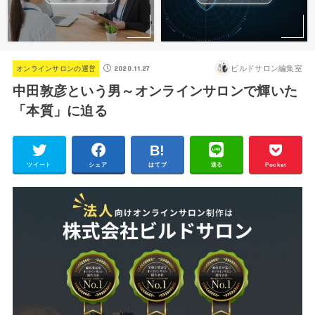
2020.11.27
ビルドサロン編集室
オンラインサロンの運営
中田敦彦という男～オンラインサロンで輝いた
「本質」に迫る
ツイート
シェア
はてブ
送る
Pocket