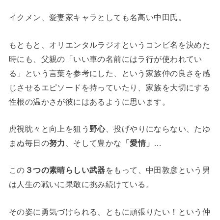
イクメン、愛妻家キャラとしても名高い中田氏。
もともと、オリエンタルラジオというコンビ名を決めた
時にも、父親の「いい車の名前にはラ行が使われてい
る」という言葉を参考にした、という家族仲の良さを感
じさせるエピソードを持っていたり、家族を大切にする
性根の温かさが彼にはあるように思います。
虎視眈々と向上を狙う
野心
、投げやりにならない、たゆ
まぬ毎日の
努力
、そして豊かな
「愛情」
…
この
３つの素晴らしい武器
をもって、中田敦彦という男
は人生の戦いに果敢に挑み続けている。
その姿に勇気づけられる、ともに頑張りたい！という仲