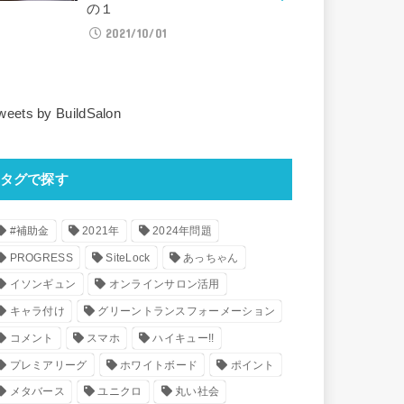
の１
2021/10/01
weets by BuildSalon
タグで探す
#補助金
2021年
2024年問題
PROGRESS
SiteLock
あっちゃん
イソンギュン
オンラインサロン活用
キャラ付け
グリーントランスフォーメーション
コメント
スマホ
ハイキュー!!
プレミアリーグ
ホワイトボード
ポイント
メタバース
ユニクロ
丸い社会