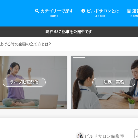
カテゴリーで探す
ビルドサロンとは
運
HOME
ABOUT
COM
オンラインサロンの運営
オンラインサロンの集客
オンラインサロンの紹介
オンラインサロンの活用
法務・実務
ライブ動画配信
動画制作・編集
セキュリティ対策
Facebook運営
会費設定
オンラインサロンの開設準備
道具・機材紹介と解説
NFT
現在
687
記事を公開中です
上げる時の企画の立て方とは?
ライブ動画配信
法務・実務
ビルドサロン編集室