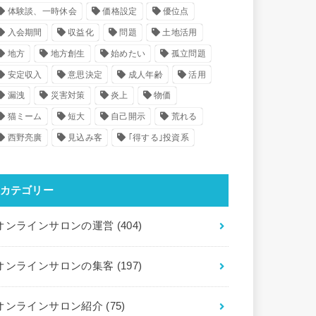
体験談、一時休会
価格設定
優位点
入会期間
収益化
問題
土地活用
地方
地方創生
始めたい
孤立問題
安定収入
意思決定
成人年齢
活用
漏洩
災害対策
炎上
物価
猫ミーム
短大
自己開示
荒れる
西野亮廣
見込み客
｢得する｣投資系
カテゴリー
オンラインサロンの運営
(404)
オンラインサロンの集客
(197)
オンラインサロン紹介
(75)