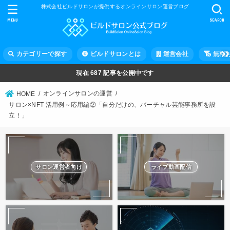
株式会社ビルドサロンが提供するオンラインサロン運営ブログ
MENU
SEARCH
カテゴリーで探す
ビルドサロンとは
運営会社
無料
現在
687
記事を公開中です
オンラインサロンの運営
HOME
サロン×NFT 活用例～応用編②「自分だけの、バーチャル芸能事務所を設
立！」
サロン運営者向け
ライブ動画配信