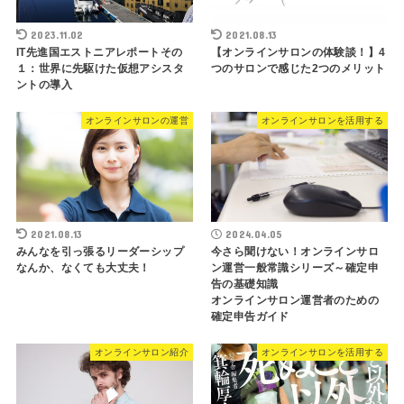
2023.11.02
2021.08.13
IT先進国エストニアレポートその
【オンラインサロンの体験談！】4
１：世界に先駆けた仮想アシスタ
つのサロンで感じた2つのメリット
ントの導入
オンラインサロンの運営
オンラインサロンを活用する
2021.08.13
2024.04.05
みんなを引っ張るリーダーシップ
今さら聞けない！オンラインサロ
なんか、なくても大丈夫！
ン運営一般常識シリーズ～確定申
告の基礎知識
オンラインサロン運営者のための
確定申告ガイド
オンラインサロン紹介
オンラインサロンを活用する