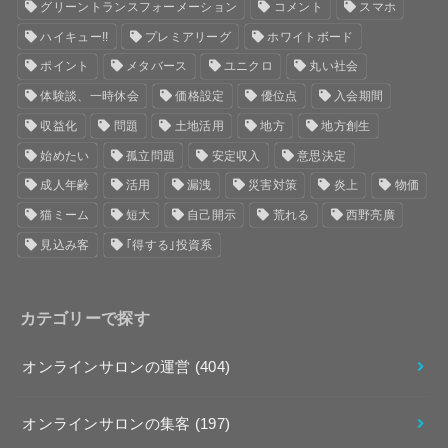
グリーントランスフォーメーション
コメント
スマホ
ハイキュー!!
プレミアリーグ
ホワイトボード
ポイント
メタバース
ユニクロ
丸い社会
体験談、一時休会
価格設定
優位点
入会期間
収益化
問題
土地活用
地方
地方創生
始めたい
孤立問題
安定収入
意思決定
成人年齢
活用
漏洩
災害対策
炎上
物価
猫ミーム
短大
自己開示
荒れる
西野亮廣
見込み客
｢得する｣投資系
カテゴリーで探す
オンラインサロンの運営
(404)
オンラインサロンの集客
(197)