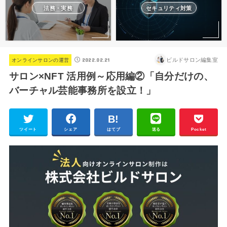
法務・実務
セキュリティ対策
2022.02.21
ビルドサロン編集室
オンラインサロンの運営
サロン×NFT 活用例～応用編②「自分だけの、
バーチャル芸能事務所を設立！」
ツイート
シェア
はてブ
送る
Pocket