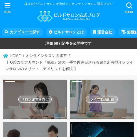
株式会社ビルドサロンが提供するオンラインサロン運営ブログ
MENU
SEARCH
カテゴリーで探す
ビルドサロンとは
運営会社
無料
現在
687
記事を公開中です
オンラインサロンの運営
HOME
【 G氏の全アカウント『凍結』次の一手で再注目される完全所有型オンライ
ンサロンのメリット・デメリットを解説 】
サロン運営者向け
ライブ動画配信