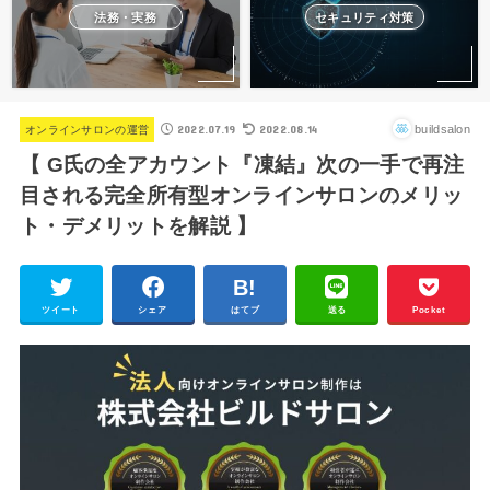
法務・実務
セキュリティ対策
2022.07.19
2022.08.14
buildsalon
オンラインサロンの運営
【 G氏の全アカウント『凍結』次の一手で再注
目される完全所有型オンラインサロンのメリッ
ト・デメリットを解説 】
ツイート
シェア
はてブ
送る
Pocket