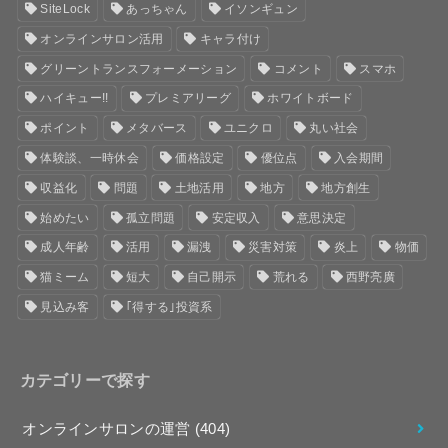
SiteLock
あっちゃん
イソンギュン
オンラインサロン活用
キャラ付け
グリーントランスフォーメーション
コメント
スマホ
ハイキュー!!
プレミアリーグ
ホワイトボード
ポイント
メタバース
ユニクロ
丸い社会
体験談、一時休会
価格設定
優位点
入会期間
収益化
問題
土地活用
地方
地方創生
始めたい
孤立問題
安定収入
意思決定
成人年齢
活用
漏洩
災害対策
炎上
物価
猫ミーム
短大
自己開示
荒れる
西野亮廣
見込み客
｢得する｣投資系
カテゴリーで探す
オンラインサロンの運営
(404)