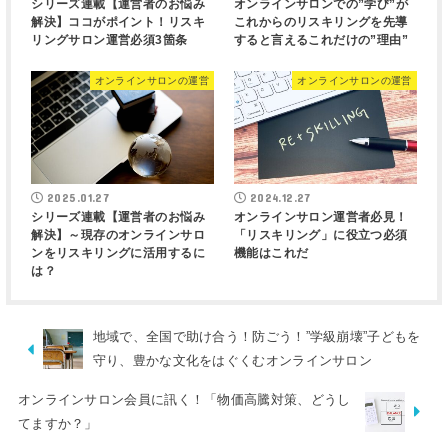
シリーズ連載【運営者のお悩み
オンラインサロンでの”学び”が
解決】ココがポイント！リスキ
これからのリスキリングを先導
リングサロン運営必須3箇条
すると言えるこれだけの”理由”
オンラインサロンの運営
オンラインサロンの運営
2025.01.27
2024.12.27
シリーズ連載【運営者のお悩み
オンラインサロン運営者必見！
解決】～現存のオンラインサロ
「リスキリング」に役立つ必須
ンをリスキリングに活用するに
機能はこれだ
は？
地域で、全国で助け合う！防ごう！”学級崩壊”子どもを
守り、豊かな文化をはぐくむオンラインサロン
オンラインサロン会員に訊く！「物価高騰対策、どうし
てますか？」