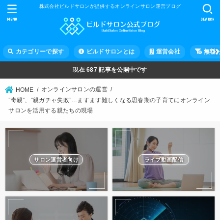
株式会社ビルドサロンが提供するオンラインサロン運営ブログ
MENU
SEARCH
カテゴリーで探す
ビルドサロンとは
運営会社
無料
現在
687
記事を公開中です
オンラインサロンの運営
HOME
”毒親”、”親ガチャ失敗”…ますます難しくなる思春期の子育てにオンライン
サロンを活用する親たちの現場
サロン運営者向け
ライブ動画配信