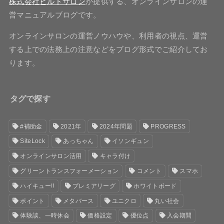
株式会社ビルドサロン
が提供する、オンラインサロンの運
営マニュアルブログです。
オンラインサロンの運営ノウハウや、利用者の視点、運営
する上での法務上の注意などをブログ形式でご紹介してお
ります。
タグで探す
#補助金
2021年
2024年問題
PROGRESS
SiteLock
あっちゃん
イソンギュン
オンラインサロン活用
キャラ付け
グリーントランスフォーメーション
コメント
スマホ
ハイキュー!!
プレミアリーグ
ホワイトボード
ポイント
メタバース
ユニクロ
丸い社会
体験談、一時休会
価格設定
優位点
入会期間