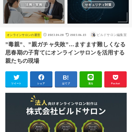
法務・実務
セキュリティ対策
2023.04.28
2023.06.23
ビルドサロン編集室
オンラインサロンの運営
”毒親”、”親ガチャ失敗”…ますます難しくなる
思春期の子育てにオンラインサロンを活用する
親たちの現場
ツイート
シェア
はてブ
送る
Pocket