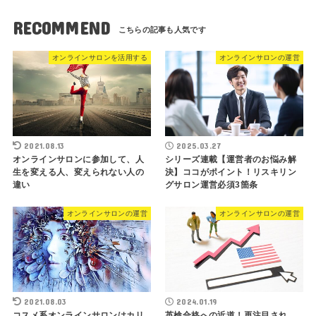
RECOMMEND
オンラインサロンを活用する
オンラインサロンの運営
2021.08.13
2025.03.27
オンラインサロンに参加して、人
シリーズ連載【運営者のお悩み解
生を変える人、変えられない人の
決】ココがポイント！リスキリン
違い
グサロン運営必須3箇条
オンラインサロンの運営
オンラインサロンの運営
2021.08.03
2024.01.19
コスメ系オンラインサロンはカリ
英検合格への近道！再注目され