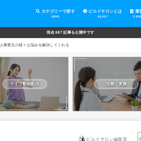
カテゴリーで探す
ビルドサロンとは
運
HOME
ABOUT
COM
オンラインサロンの運営
オンラインサロンの集客
オンラインサロンの紹介
オンラインサロンの活用
法務・実務
ライブ動画配信
動画制作・編集
セキュリティ対策
Facebook運営
会費設定
オンラインサロンの開設準備
道具・機材紹介と解説
NFT
現在
687
記事を公開中です
人事業主の様々な悩みを解決してくれる
ライブ動画配信
法務・実務
ビルドサロン編集室