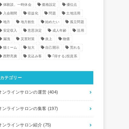
体験談、一時休会
価格設定
優位点
入会期間
収益化
問題
土地活用
地方
地方創生
始めたい
孤立問題
安定収入
意思決定
成人年齢
活用
漏洩
災害対策
炎上
物価
猫ミーム
短大
自己開示
荒れる
西野亮廣
見込み客
｢得する｣投資系
カテゴリー
オンラインサロンの運営
(404)
オンラインサロンの集客
(197)
オンラインサロン紹介
(75)