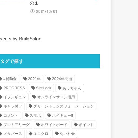
の１
2021/10/01
weets by BuildSalon
タグで探す
#補助金
2021年
2024年問題
PROGRESS
SiteLock
あっちゃん
イソンギュン
オンラインサロン活用
キャラ付け
グリーントランスフォーメーション
コメント
スマホ
ハイキュー!!
プレミアリーグ
ホワイトボード
ポイント
メタバース
ユニクロ
丸い社会