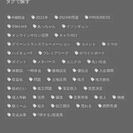
タグで探す
#補助金
2021年
2024年問題
PROGRESS
SiteLock
あっちゃん
イソンギュン
オンラインサロン活用
キャラ付け
グリーントランスフォーメーション
コメント
スマホ
ハイキュー!!
プレミアリーグ
ホワイトボード
ポイント
メタバース
ユニクロ
丸い社会
体験談、一時休会
価格設定
優位点
入会期間
収益化
問題
土地活用
地方
地方創生
始めたい
孤立問題
安定収入
意思決定
成人年齢
活用
漏洩
災害対策
炎上
物価
猫ミーム
短大
自己開示
荒れる
西野亮廣
見込み客
｢得する｣投資系