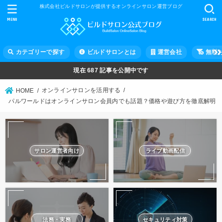
株式会社ビルドサロンが提供するオンラインサロン運営ブログ
MENU
SEARCH
カテゴリーで探す
ビルドサロンとは
運営会社
無料
現在
687
記事を公開中です
オンラインサロンを活用する
HOME
パルワールドはオンラインサロン会員内でも話題？価格や遊び方を徹底解明
サロン運営者向け
ライブ動画配信
法務・実務
セキュリティ対策