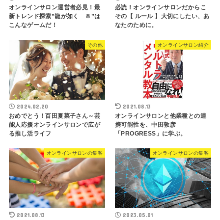
オンラインサロン運営者必見！最
必読！オンラインサロンだからこ
新トレンド探索”龍が如く ８”は
その【 ルール 】大切にしたい、あ
こんなゲームだ！
なたのために。
その他
オンラインサロン紹介
2024.02.20
2021.08.13
おめでとう！百田夏菜子さん～芸
オンラインサロンと他業種との連
能人応援オンラインサロンで広が
携可能性を、中田敦彦
る推し活ライフ
「PROGRESS」に学ぶ。
オンラインサロンの集客
オンラインサロンの集客
2021.08.13
2023.05.01