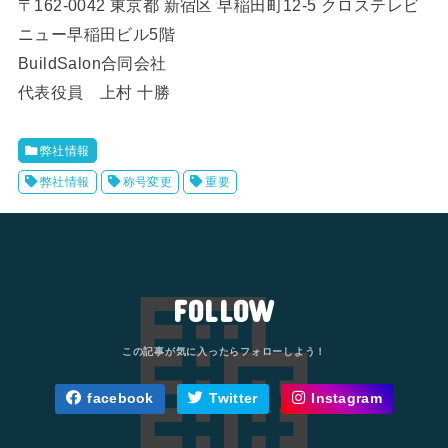
〒162-0042 東京都 新宿区 早稲田町12-5 クロステレビ
ニュー早稲田ビル5階
BuildSalon合同会社
代表役員 上村 十勝
弊社情報
弊社情報
称号変更
重要
FOLLOW
facebook
Twitter
Instagram