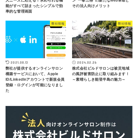
人ニーズに応える！求められる機
ン”一挙三得”の新たなweb革命と
能がすべて詰まったシンプルで効
その法人向けメリット
率的な管理画面
弊社情報
弊社情報
2021.08.13
2024.02.26
弊社が提供するオンラインサロン
株式会社ビルドサロンは被災地域
構築サービスにおいて、Apple
の風評被害防止に取り組みます！
ID/LinkedInアカウントで新規会員
～素晴らしき能登半島の魅力～
登録・ログインが可能になりまし
た