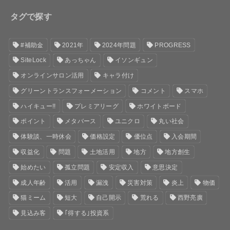
タグで探す
#補助金
2021年
2024年問題
PROGRESS
SiteLock
あっちゃん
イソンギュン
オンラインサロン活用
キャラ付け
グリーントランスフォーメーション
コメント
スマホ
ハイキュー!!
プレミアリーグ
ホワイトボード
ポイント
メタバース
ユニクロ
丸い社会
体験談、一時休会
価格設定
優位点
入会期間
収益化
問題
土地活用
地方
地方創生
始めたい
孤立問題
安定収入
意思決定
成人年齢
活用
漏洩
災害対策
炎上
物価
猫ミーム
短大
自己開示
荒れる
西野亮廣
見込み客
｢得する｣投資系