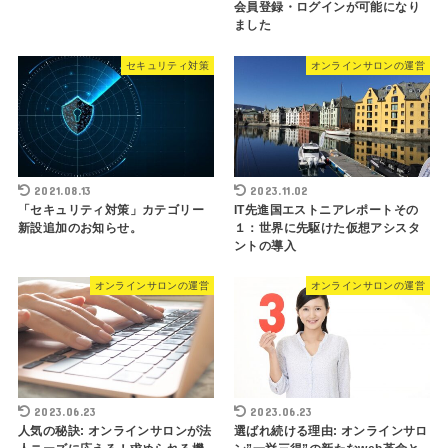
会員登録・ログインが可能になり
ました
セキュリティ対策
オンラインサロンの運営
2021.08.13
2023.11.02
「セキュリティ対策」カテゴリー
IT先進国エストニアレポートその
新設追加のお知らせ。
１：世界に先駆けた仮想アシスタ
ントの導入
オンラインサロンの運営
オンラインサロンの運営
2023.06.23
2023.06.23
人気の秘訣: オンラインサロンが法
選ばれ続ける理由: オンラインサロ