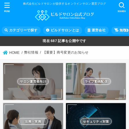
株式会社ビルドサロンが提供するオンラインサロン運営ブログ
MENU
SEARCH
カテゴリーで探す
ビルドサロンとは
運営会社
無料
現在
687
記事を公開中です
弊社情報
【重要】商号変更のお知らせ
HOME
サロン運営者向け
ライブ動画配信
法務・実務
セキュリティ対策