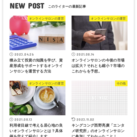
NEW POST
オンラインサロンの運営
オンラインサロンの運営
2023.04.26
2021.08.14
積み立て投資の知識を学び、資
オンラインサロンの今後の市場
産形成をサポートするオンライ
は拡大？それとも縮小？市場の
ンサロンを運営する方法
これからを予想。
オンラインサロンの運営
その他
2021.08.13
2023.11.02
利用者目線で考える居心地の良
キングコング西野亮廣「エンタ
いオンラインサロンとは？具体
メ研究所」のオンラインサロン
例を交えて紹介します。
に参加してわかったこと！