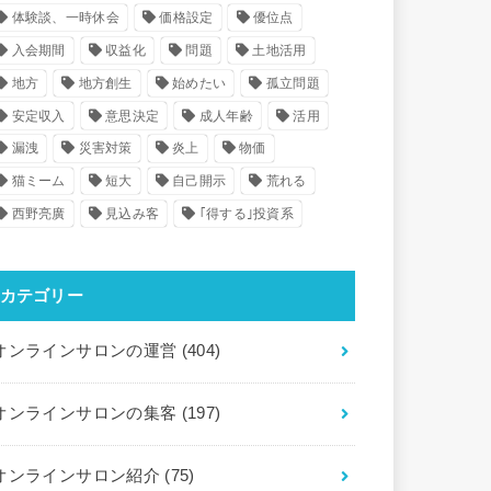
体験談、一時休会
価格設定
優位点
入会期間
収益化
問題
土地活用
地方
地方創生
始めたい
孤立問題
安定収入
意思決定
成人年齢
活用
漏洩
災害対策
炎上
物価
猫ミーム
短大
自己開示
荒れる
西野亮廣
見込み客
｢得する｣投資系
カテゴリー
オンラインサロンの運営
(404)
オンラインサロンの集客
(197)
オンラインサロン紹介
(75)