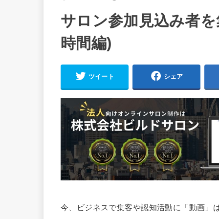
サロン参加見込み者を
時間編)
ツイート
シェア
今、ビジネスで集客や認知活動に「動画」