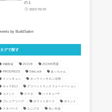
の１
2021/10/01
weets by BuildSalon
タグで探す
#補助金
2021年
2024年問題
PROGRESS
SiteLock
あっちゃん
イソンギュン
オンラインサロン活用
キャラ付け
グリーントランスフォーメーション
コメント
スマホ
ハイキュー!!
プレミアリーグ
ホワイトボード
ポイント
メタバース
ユニクロ
丸い社会