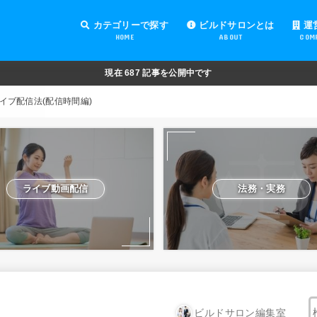
カテゴリーで探す
ビルドサロンとは
運
HOME
ABOUT
COM
オンラインサロンの運営
オンラインサロンの集客
オンラインサロンの紹介
オンラインサロンの活用
法務・実務
ライブ動画配信
動画制作・編集
セキュリティ対策
Facebook運営
会費設定
オンラインサロンの開設準備
道具・機材紹介と解説
NFT
現在
687
記事を公開中です
イブ配信法(配信時間編)
ライブ動画配信
法務・実務
ビルドサロン編集室