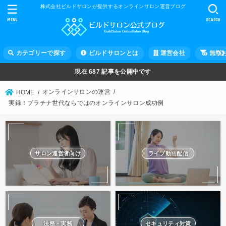
株式会社ビルドサロンが提供するオンラインサロン運営ブログ
MENU
SEARCH
カテゴリーで探す
ビルドサロンとは
運営会社
無料
現在
687
記事を公開中です
オンラインサロンの運営
HOME
実録！プラチナ世代ならではのオンラインサロン成功例
サロン運営者向け
ライブ動画配信
法務・実務
セキュリティ対策