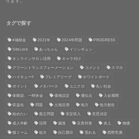
ります。
タグで探す
#補助金
2021年
2024年問題
PROGRESS
SiteLock
あっちゃん
イソンギュン
オンラインサロン活用
キャラ付け
グリーントランスフォーメーション
コメント
スマホ
ハイキュー!!
プレミアリーグ
ホワイトボード
ポイント
メタバース
ユニクロ
丸い社会
体験談、一時休会
価格設定
優位点
入会期間
収益化
問題
土地活用
地方
地方創生
始めたい
孤立問題
安定収入
意思決定
成人年齢
活用
漏洩
災害対策
炎上
物価
猫ミーム
短大
自己開示
荒れる
西野亮廣