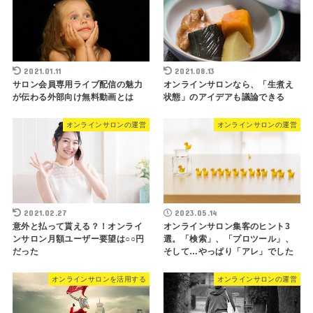
2021.01.11
2021.08.13
サロン会員専用ライブ配信の魅力
オンラインサロンなら、「生煮え
が伝わる外部向け無料動画とは
状態」のアイデアも議論できる
オンラインサロンの運営
オンラインサロンの運営
2021.02.27
2023.05.14
意外と払って貰える？！オンライ
オンラインサロン集客のヒント3
ンサロン月額ユーザー要望は○○円
選。「検索」、「プロツール」、
だった
そして…やっぱり「アレ」でした
オンラインサロンを活用する
オンラインサロンの運営