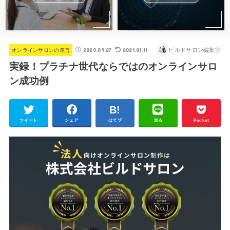
2020.09.27
2021.01.11
ビルドサロン編集室
オンラインサロンの運営
実録！プラチナ世代ならではのオンラインサロ
ン成功例
ツイート
シェア
はてブ
送る
Pocket