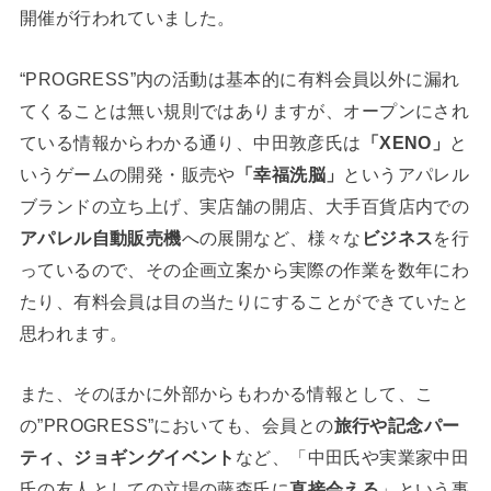
開催が行われていました。
“PROGRESS”内の活動は基本的に有料会員以外に漏れ
てくることは無い規則ではありますが、オープンにされ
ている情報からわかる通り、中田敦彦氏は
「XENO」
と
いうゲームの開発・販売や
「幸福洗脳」
というアパレル
ブランドの立ち上げ、実店舗の開店、大手百貨店内での
アパレル自動販売機
への展開など、様々な
ビジネス
を行
っているので、その企画立案から実際の作業を数年にわ
たり、有料会員は目の当たりにすることができていたと
思われます。
また、そのほかに外部からもわかる情報として、こ
の”PROGRESS”においても、会員との
旅行や記念パー
ティ、ジョギングイベント
など、「中田氏や実業家中田
氏の友人としての立場の藤森氏に
直接会える
」という事