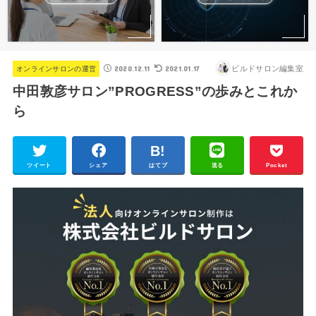
2020.12.11
2021.01.17
ビルドサロン編集室
オンラインサロンの運営
中田敦彦サロン”PROGRESS”の歩みとこれか
ら
ツイート
シェア
はてブ
送る
Pocket