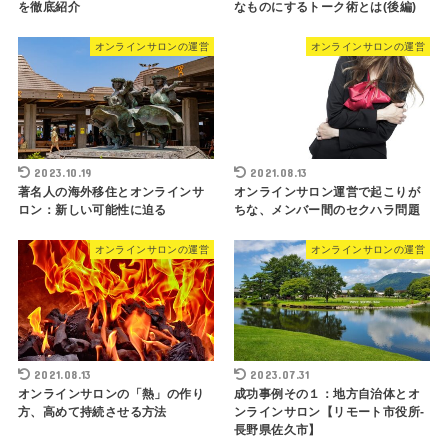
を徹底紹介
なものにするトーク術とは(後編)
オンラインサロンの運営
オンラインサロンの運営
2023.10.19
2021.08.13
著名人の海外移住とオンラインサ
オンラインサロン運営で起こりが
ロン：新しい可能性に迫る
ちな、メンバー間のセクハラ問題
オンラインサロンの運営
オンラインサロンの運営
2021.08.13
2023.07.31
オンラインサロンの「熱」の作り
成功事例その１：地方自治体とオ
方、高めて持続させる方法
ンラインサロン【リモート市役所-
長野県佐久市】