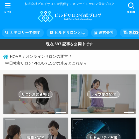
株式会社ビルドサロンが提供するオンラインサロン運営ブログ
MENU
SEARCH
カテゴリーで探す
ビルドサロンとは
運営会社
無料
現在
687
記事を公開中です
オンラインサロンの運営
HOME
中田敦彦サロン"PROGRESS"の歩みとこれから
サロン運営者向け
ライブ動画配信
法務・実務
セキュリティ対策