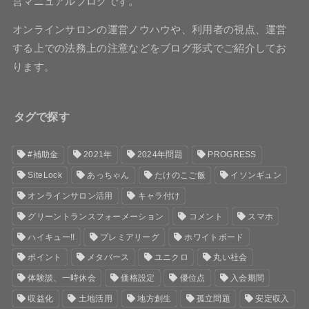
営マニュアルブログです。
オンラインサロンの運営ノウハウや、利用者の視点、運営
する上での法務上の注意などをブログ形式でご紹介してお
ります。
タグで探す
#補助金
2021年
2024年問題
PROGRESS
SiteLock
あっちゃん
たけのこご飯
イソンギュン
オンラインサロン活用
キャラ付け
グリーントランスフォーメーション
コメント
スマホ
ハイキュー!!
プレミアリーグ
ホワイトボード
ポイント
メタバース
ユニクロ
丸い社会
体験談、一時休会
価格設定
優位点
入会期間
収益化
土地活用
地方創生
孤立問題
安定収入