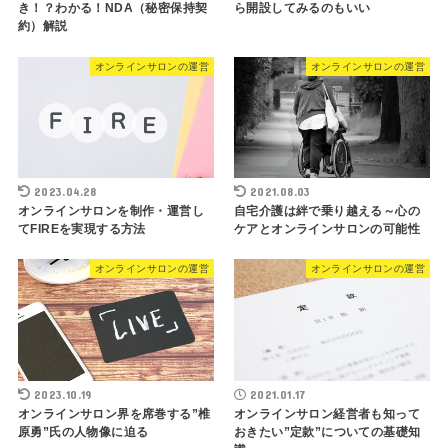
き！？わかる！NDA（秘密保持契
ら開設してみるのもいい
約）解説
オンラインサロンの運営
オンラインサロンの運営
2023.04.28
2021.08.03
オンラインサロンを制作・運営し
自宅介護は絆で乗り越える～心の
てFIREを実現する方法
ケアとオンラインサロンの可能性
オンラインサロンの運営
オンラインサロンの運営
2023.10.19
2021.01.17
オンラインサロン界を席巻する”椎
オンラインサロン経営者も知って
原勇”氏の人物像に迫る
おきたい”定款”についての基礎知