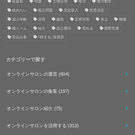
収益化
問題
土地活用
地方
地方創生
始めたい
孤立問題
安定収入
意思決定
成人年齢
活用
漏洩
災害対策
炎上
物価
猫ミーム
短大
自己開示
荒れる
西野亮廣
見込み客
｢得する｣投資系
カテゴリーで探す
オンラインサロンの運営
(404)
オンラインサロンの集客
(197)
オンラインサロン紹介
(75)
オンラインサロンを活用する
(313)