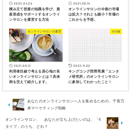
2023.04.26
2021.08.14
積み立て投資の知識を学び、資
オンラインサロンの今後の市場
産形成をサポートするオンライ
は拡大？それとも縮小？市場の
ンサロンを運営する方法
これからを予想。
オンラインサロンの運営
その他
2021.08.13
2023.11.02
利用者目線で考える居心地の良
キングコング西野亮廣「エンタ
いオンラインサロンとは？具体
メ研究所」のオンラインサロン
例を交えて紹介します。
に参加してわかったこと！
あなたのオンラインサロンへ人を集めるための、千客万
来マーケティング戦略
オンラインサロン、 あなたが立ち上げたいのは、「4
タイプ」のうち、どれ？