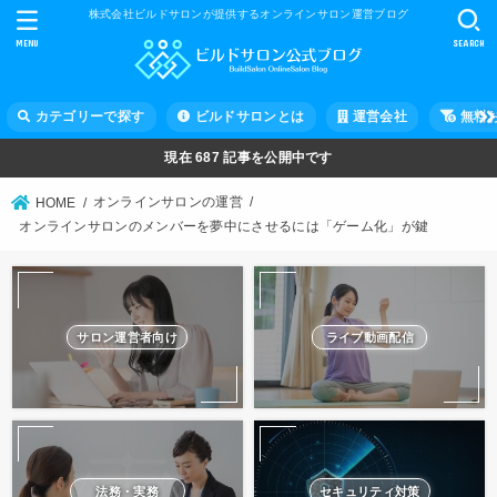
株式会社ビルドサロンが提供するオンラインサロン運営ブログ
MENU
SEARCH
カテゴリーで探す
ビルドサロンとは
運営会社
無料
現在
687
記事を公開中です
オンラインサロンの運営
HOME
オンラインサロンのメンバーを夢中にさせるには「ゲーム化」が鍵
サロン運営者向け
ライブ動画配信
法務・実務
セキュリティ対策