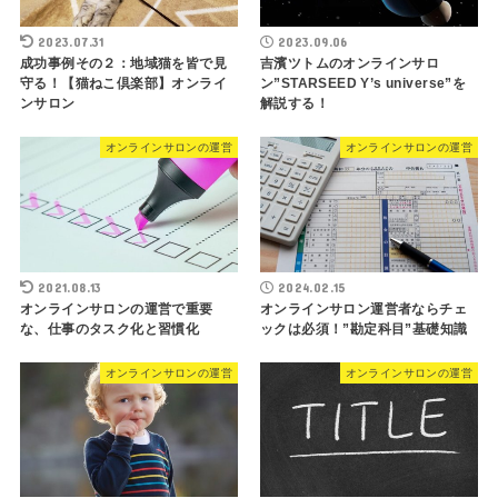
2023.07.31
2023.09.06
成功事例その２：地域猫を皆で見
吉濱ツトムのオンラインサロ
守る！【猫ねこ倶楽部】オンライ
ン”STARSEED Y’s universe”を
ンサロン
解説する！
オンラインサロンの運営
オンラインサロンの運営
2021.08.13
2024.02.15
オンラインサロンの運営で重要
オンラインサロン運営者ならチェ
な、仕事のタスク化と習慣化
ックは必須！”勘定科目”基礎知識
オンラインサロンの運営
オンラインサロンの運営