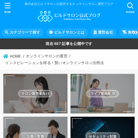
株式会社ビルドサロンが提供するオンラインサロン運営ブログ
MENU
SEARCH
カテゴリーで探す
ビルドサロンとは
運営会社
無料
現在
687
記事を公開中です
オンラインサロンの運営
HOME
インスピレーションを得る！賢いオンラインサロン活用法
サロン運営者向け
ライブ動画配信
法務・実務
セキュリティ対策