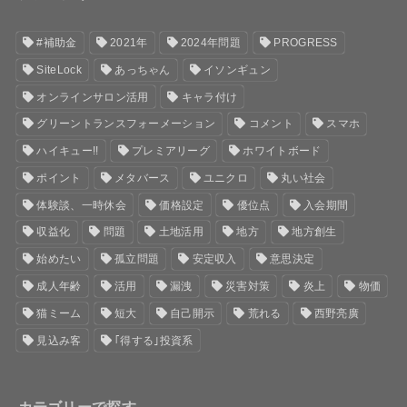
#補助金
2021年
2024年問題
PROGRESS
SiteLock
あっちゃん
イソンギュン
オンラインサロン活用
キャラ付け
グリーントランスフォーメーション
コメント
スマホ
ハイキュー!!
プレミアリーグ
ホワイトボード
ポイント
メタバース
ユニクロ
丸い社会
体験談、一時休会
価格設定
優位点
入会期間
収益化
問題
土地活用
地方
地方創生
始めたい
孤立問題
安定収入
意思決定
成人年齢
活用
漏洩
災害対策
炎上
物価
猫ミーム
短大
自己開示
荒れる
西野亮廣
見込み客
｢得する｣投資系
カテゴリーで探す