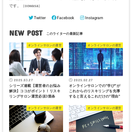
です。（oowasa）
Twitter
Facebook
Instagram
NEW POST
オンラインサロンの運営
オンラインサロンの運営
2025.03.27
2025.02.27
シリーズ連載【運営者のお悩み
オンラインサロンでの”学び”が
解決】ココがポイント！リスキ
これからのリスキリングを先導
リングサロン運営必須3箇条
すると言えるこれだけの”理由”
オンラインサロンの運営
オンラインサロンの運営