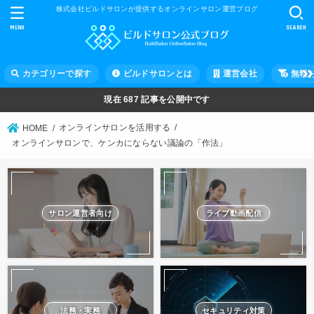
株式会社ビルドサロンが提供するオンラインサロン運営ブログ
MENU
SEARCH
カテゴリーで探す
ビルドサロンとは
運営会社
無料
現在
687
記事を公開中です
オンラインサロンを活用する
HOME
オンラインサロンで、ケンカにならない議論の「作法」
サロン運営者向け
ライブ動画配信
法務・実務
セキュリティ対策