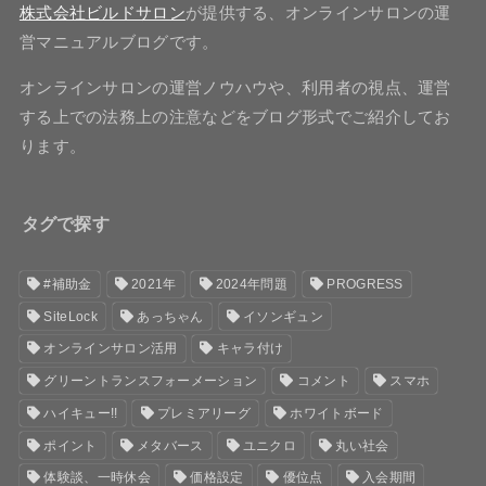
株式会社ビルドサロン
が提供する、オンラインサロンの運
営マニュアルブログです。
オンラインサロンの運営ノウハウや、利用者の視点、運営
する上での法務上の注意などをブログ形式でご紹介してお
ります。
タグで探す
#補助金
2021年
2024年問題
PROGRESS
SiteLock
あっちゃん
イソンギュン
オンラインサロン活用
キャラ付け
グリーントランスフォーメーション
コメント
スマホ
ハイキュー!!
プレミアリーグ
ホワイトボード
ポイント
メタバース
ユニクロ
丸い社会
体験談、一時休会
価格設定
優位点
入会期間