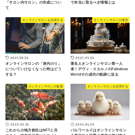
「サロン内サロン」の作成につい
で本当に取るべき情報とは
て
オンラインサロンを活用する
オンラインサロンの運営
2021.08.30
2023.09.06
オンラインサロンの「身内のり」
著名人オンラインサロン第一人
についていけなくなった時はどう
者！デヴィ・スカルノのFabulous
する？
Worldその成功の軌跡に迫る
オンラインサロンの集客
オンラインサロンを活用する
2022.03.10
2024.04.25
これからの地方創生はNFTと共
パルワールドはオンラインサロン