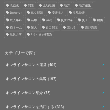
収益化
問題
土地活用
地方
地方創生
始めたい
孤立問題
安定収入
意思決定
成人年齢
活用
漏洩
災害対策
炎上
物価
猫ミーム
短大
自己開示
荒れる
西野亮廣
見込み客
｢得する｣投資系
カテゴリーで探す
オンラインサロンの運営
(404)
オンラインサロンの集客
(197)
オンラインサロン紹介
(75)
オンラインサロンを活用する
(313)