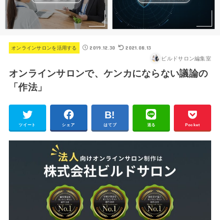
2019.12.30
2021.08.13
オンラインサロンを活用する
ビルドサロン編集室
オンラインサロンで、ケンカにならない議論の
「作法」
ツイート
シェア
はてブ
送る
Pocket