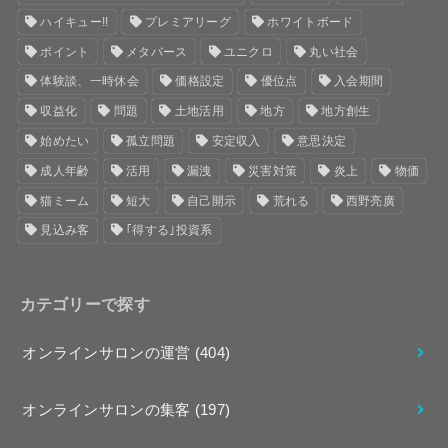
ハイキュー!!
プレミアリーグ
ホワイトボード
ポイント
メタバース
ユニクロ
丸い社会
体験談、一時休会
価格設定
優位点
入会期間
収益化
問題
土地活用
地方
地方創生
始めたい
孤立問題
安定収入
意思決定
成人年齢
活用
漏洩
災害対策
炎上
物価
猫ミーム
短大
自己開示
荒れる
西野亮廣
見込み客
｢得する｣投資系
カテゴリーで探す
オンラインサロンの運営
(404)
オンラインサロンの集客
(197)