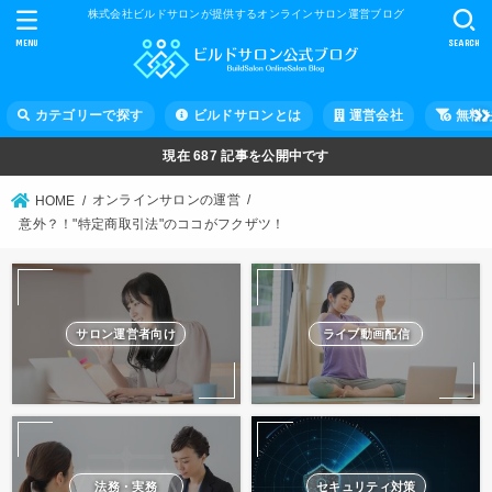
株式会社ビルドサロンが提供するオンラインサロン運営ブログ
MENU
SEARCH
カテゴリーで探す
ビルドサロンとは
運営会社
無料
現在
687
記事を公開中です
オンラインサロンの運営
HOME
意外？！"特定商取引法"のココがフクザツ！
サロン運営者向け
ライブ動画配信
法務・実務
セキュリティ対策