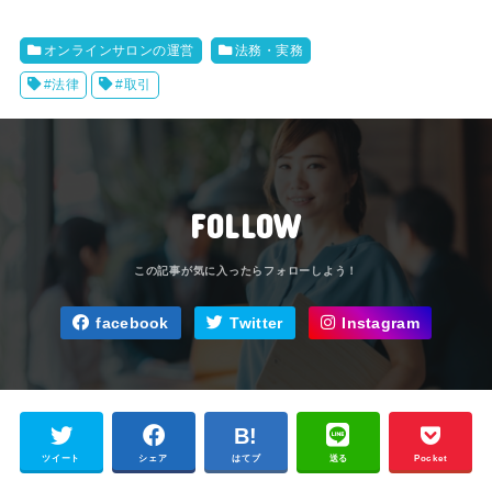
オンラインサロンの運営
法務・実務
#法律
#取引
FOLLOW
facebook
Twitter
Instagram
ツイート
シェア
はてブ
送る
Pocket