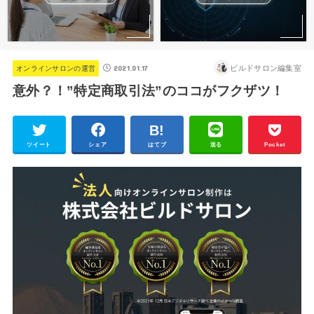
2021.01.17
ビルドサロン編集室
オンラインサロンの運営
意外？！”特定商取引法”のココがフクザツ！
ツイート
シェア
はてブ
送る
Pocket