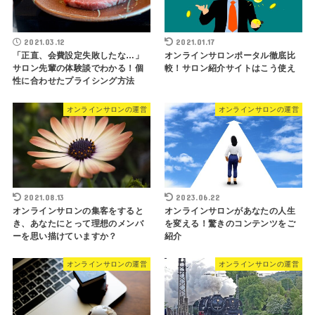
2021.03.12
2021.01.17
「正直、会費設定失敗したな…」
オンラインサロンポータル徹底比
サロン先輩の体験談でわかる！個
較！サロン紹介サイトはこう使え
性に合わせたプライシング方法
オンラインサロンの運営
オンラインサロンの運営
2021.08.13
2023.06.22
オンラインサロンの集客をすると
オンラインサロンがあなたの人生
き、あなたにとって理想のメンバ
を変える！驚きのコンテンツをご
ーを思い描けていますか？
紹介
オンラインサロンの運営
オンラインサロンの運営