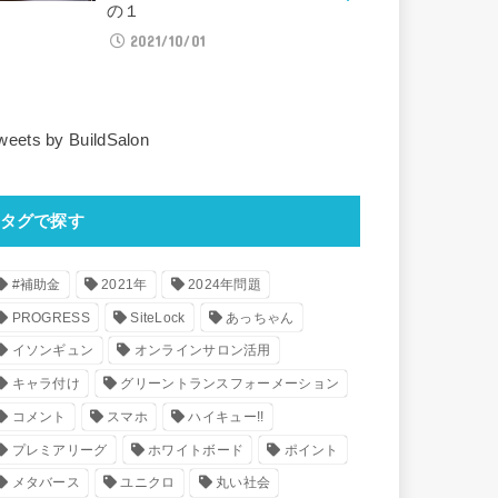
の１
2021/10/01
weets by BuildSalon
タグで探す
#補助金
2021年
2024年問題
PROGRESS
SiteLock
あっちゃん
イソンギュン
オンラインサロン活用
キャラ付け
グリーントランスフォーメーション
コメント
スマホ
ハイキュー!!
プレミアリーグ
ホワイトボード
ポイント
メタバース
ユニクロ
丸い社会