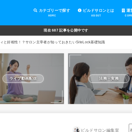
カテゴリーで探す
ビルドサロンとは
運
HOME
ABOUT
COM
オンラインサロンの運営
オンラインサロンの集客
オンラインサロンの紹介
オンラインサロンの活用
法務・実務
ライブ動画配信
動画制作・編集
セキュリティ対策
Facebook運営
会費設定
オンラインサロンの開設準備
道具・機材紹介と解説
NFT
現在
687
記事を公開中です
リティと好相性！？サロン主宰者が知っておきたいSiteLock基礎知識
ライブ動画配信
法務・実務
ビルドサロン編集室