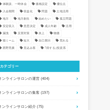
体験談、一時休会
価格設定
優位点
入会期間
収益化
問題
土地活用
地方
地方創生
始めたい
孤立問題
安定収入
意思決定
成人年齢
活用
漏洩
災害対策
炎上
物価
猫ミーム
短大
自己開示
荒れる
西野亮廣
見込み客
｢得する｣投資系
カテゴリー
オンラインサロンの運営
(404)
オンラインサロンの集客
(197)
オンラインサロン紹介
(75)