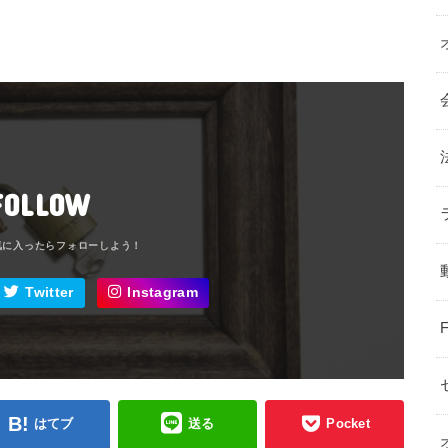
FOLLOW
Twitter
Instagram
はてブ
送る
Pocket