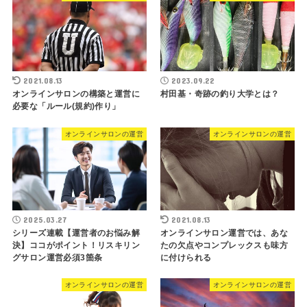
2021.08.13
2023.09.22
オンラインサロンの構築と運営に
村田基・奇跡の釣り大学とは？
必要な「ルール(規約)作り」
オンラインサロンの運営
オンラインサロンの運営
2025.03.27
2021.08.13
シリーズ連載【運営者のお悩み解
オンラインサロン運営では、あな
決】ココがポイント！リスキリン
たの欠点やコンプレックスも味方
グサロン運営必須3箇条
に付けられる
オンラインサロンの運営
オンラインサロンの運営