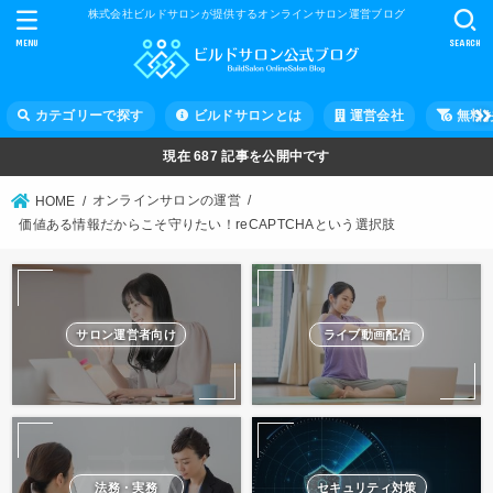
株式会社ビルドサロンが提供するオンラインサロン運営ブログ
MENU
SEARCH
カテゴリーで探す
ビルドサロンとは
運営会社
無料
現在
687
記事を公開中です
オンラインサロンの運営
HOME
価値ある情報だからこそ守りたい！reCAPTCHAという選択肢
サロン運営者向け
ライブ動画配信
法務・実務
セキュリティ対策