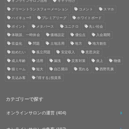
オンラインサロン活用
キャラ付け
グリーントランスフォーメーション
コメント
スマホ
ハイキュー!!
プレミアリーグ
ホワイトボード
ポイント
メタバース
ユニクロ
丸い社会
体験談、一時休会
価格設定
優位点
入会期間
収益化
問題
土地活用
地方
地方創生
始めたい
孤立問題
安定収入
意思決定
成人年齢
活用
漏洩
災害対策
炎上
物価
猫ミーム
短大
自己開示
荒れる
西野亮廣
見込み客
｢得する｣投資系
カテゴリーで探す
オンラインサロンの運営
(404)