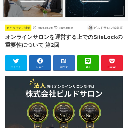
2021.01.28
2021.08.13
ビルドサロン編集室
セキュリティ対策
オンラインサロンを運営する上でのSiteLockの
重要性について 第2回
ツイート
シェア
はてブ
送る
Pocket