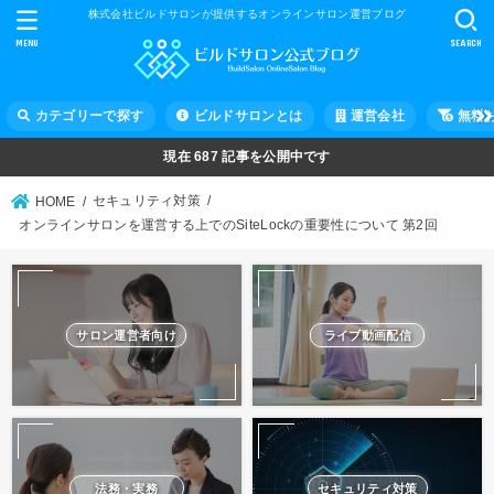
株式会社ビルドサロンが提供するオンラインサロン運営ブログ
MENU
SEARCH
カテゴリーで探す
ビルドサロンとは
運営会社
無料
現在
687
記事を公開中です
セキュリティ対策
HOME
オンラインサロンを運営する上でのSiteLockの重要性について 第2回
サロン運営者向け
ライブ動画配信
法務・実務
セキュリティ対策