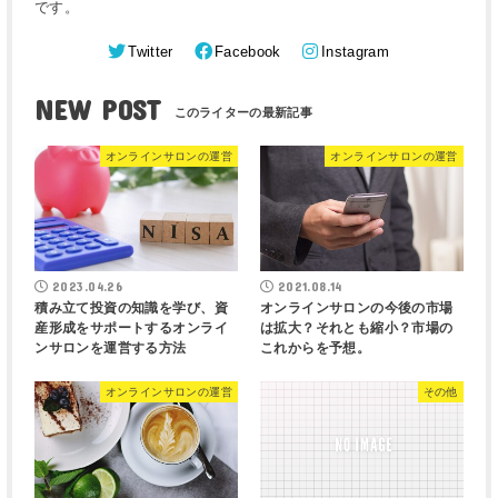
です。
Twitter
Facebook
Instagram
NEW POST
オンラインサロンの運営
オンラインサロンの運営
2023.04.26
2021.08.14
積み立て投資の知識を学び、資
オンラインサロンの今後の市場
産形成をサポートするオンライ
は拡大？それとも縮小？市場の
ンサロンを運営する方法
これからを予想。
オンラインサロンの運営
その他