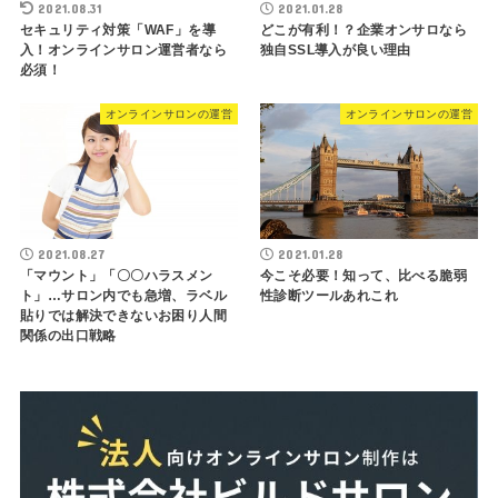
2021.08.31
2021.01.28
セキュリティ対策「WAF」を導
どこが有利！？企業オンサロなら
入！オンラインサロン運営者なら
独自SSL導入が良い理由
必須！
オンラインサロンの運営
オンラインサロンの運営
2021.08.27
2021.01.28
「マウント」「〇〇ハラスメン
今こそ必要！知って、比べる脆弱
ト」…サロン内でも急増、ラベル
性診断ツールあれこれ
貼りでは解決できないお困り人間
関係の出口戦略