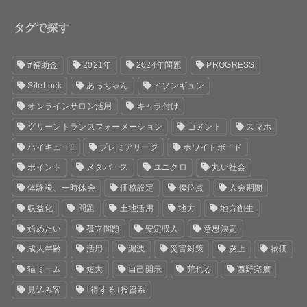
タグで探す
#補助金
2021年
2024年問題
PROGRESS
SiteLock
あっちゃん
イソンギュン
オンラインサロン活用
キャラ付け
グリーントランスフォーメーション
コメント
スマホ
ハイキュー!!
プレミアリーグ
ホワイトボード
ポイント
メタバース
ユニクロ
丸い社会
体験談、一時休会
価格設定
優位点
入会期間
収益化
問題
土地活用
地方
地方創生
始めたい
孤立問題
安定収入
意思決定
成人年齢
活用
漏洩
災害対策
炎上
物価
猫ミーム
短大
自己開示
荒れる
西野亮廣
見込み客
｢得する｣投資系