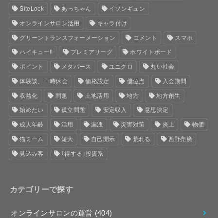
SiteLock
あっちゃん
イソンギュン
オンラインサロン活用
キャラ付け
グリーントランスフォーメーション
コメント
スマホ
ハイキュー!!
プレミアリーグ
ホワイトボード
ポイント
メタバース
ユニクロ
丸い社会
体験談、一時休会
価格設定
優位点
入会期間
収益化
問題
土地活用
地方
地方創生
始めたい
孤立問題
安定収入
意思決定
成人年齢
活用
漏洩
災害対策
炎上
物価
猫ミーム
短大
自己開示
荒れる
西野亮廣
見込み客
｢得する｣投資系
カテゴリーで探す
オンラインサロンの運営
(404)