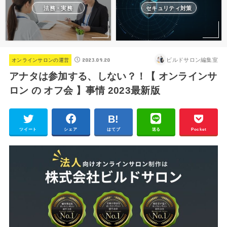
法務・実務
セキュリティ対策
2023.09.20
ビルドサロン編集室
オンラインサロンの運営
アナタは参加する、しない？！【 オンラインサ
ロン の オフ会 】事情 2023最新版
ツイート
シェア
はてブ
送る
Pocket