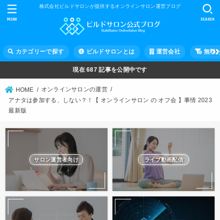
株式会社ビルドサロンが提供するオンラインサロン運営ブログ
MENU
SEARCH
カテゴリーで探す
ビルドサロンとは
運営会社
無料
現在
687
記事を公開中です
オンラインサロンの運営
HOME
アナタは参加する、しない？！【 オンラインサロン の オフ会 】事情 2023
最新版
サロン運営者向け
ライブ動画配信