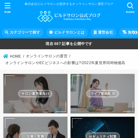
株式会社ビルドサロンが提供するオンラインサロン運営ブログ
MENU
SEARCH
カテゴリーで探す
ビルドサロンとは
運営会社
無料
現在
687
記事を公開中です
オンラインサロンの運営
HOME
オンラインサロンやECビジネスへの影響は?!2022年夏世界同時物価高
サロン運営者向け
ライブ動画配信
法務・実務
セキュリティ対策