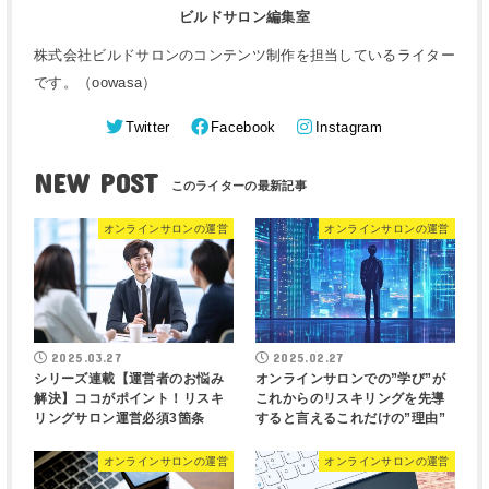
ビルドサロン編集室
株式会社ビルドサロンのコンテンツ制作を担当しているライター
です。（oowasa）
Twitter
Facebook
Instagram
NEW POST
オンラインサロンの運営
オンラインサロンの運営
2025.03.27
2025.02.27
シリーズ連載【運営者のお悩み
オンラインサロンでの”学び”が
解決】ココがポイント！リスキ
これからのリスキリングを先導
リングサロン運営必須3箇条
すると言えるこれだけの”理由”
オンラインサロンの運営
オンラインサロンの運営