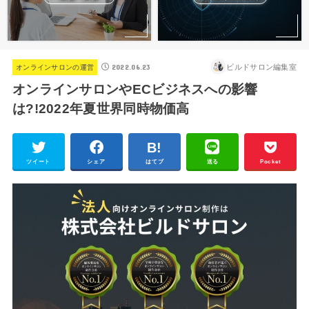
2022.06.23
ビルドサロン編集室
オンラインサロンの運営
オンラインサロンやECビジネスへの影響
は?!2022年夏世界同時物価高
ツイート
シェア
はてブ
送る
Pocket