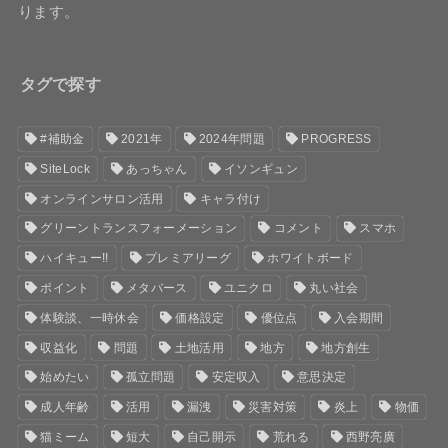
ります。
タグで探す
#補助金
2021年
2024年問題
PROGRESS
SiteLock
あっちゃん
イソンギュン
オンラインサロン活用
キャラ付け
グリーントランスフォーメーション
コメント
スマホ
ハイキュー!!
プレミアリーグ
ホワイトボード
ポイント
メタバース
ユニクロ
丸い社会
体験談、一時休会
価格設定
優位点
入会期間
収益化
問題
土地活用
地方
地方創生
始めたい
孤立問題
安定収入
意思決定
成人年齢
活用
漏洩
災害対策
炎上
物価
猫ミーム
短大
自己開示
荒れる
西野亮廣