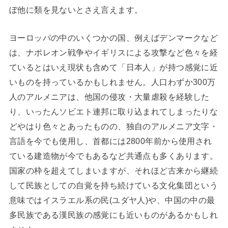
ぼ他に類を見ないとさえ言えます。
ヨーロッパの中のいくつかの国、例えばデンマークなど
は、ナポレオン戦争やイギリスによる攻撃など色々を経
ているとはいえ現状も含めて「日本人」が持つ感覚に近
いものを持っているかもしれません。人口わずか300万
人のアルメニアは、他国の侵攻・大量虐殺を経験した
り、いったんソビエト連邦に取り込まれてしまったりな
どやはり色々とあったものの、独自のアルメニア文字・
言語を今でも使用し、首都には2800年前から使用され
ている建造物が今でもあるなど共通点も多くあります。
国家の枠を超えてしまいますが、それほど古来から継続
して民族としての自覚を持ち続けている文化集団という
意味ではイスラエル系の民(ユダヤ人)や、中国の中の最
多民族である漢民族の感覚にも近いものがあるかもしれ