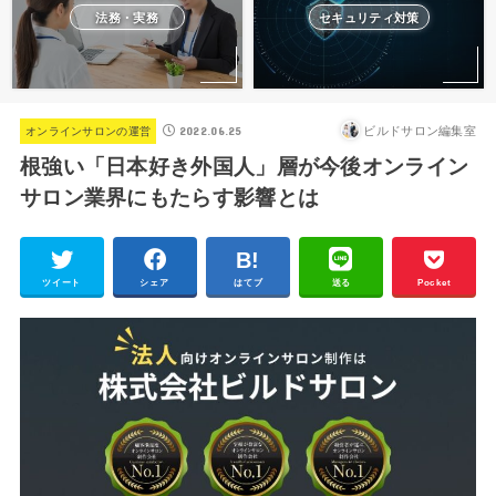
法務・実務
セキュリティ対策
2022.06.25
ビルドサロン編集室
オンラインサロンの運営
根強い「日本好き外国人」層が今後オンライン
サロン業界にもたらす影響とは
ツイート
シェア
はてブ
送る
Pocket