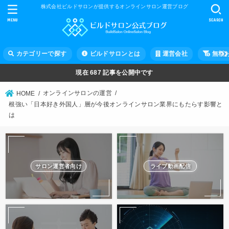
株式会社ビルドサロンが提供するオンラインサロン運営ブログ
MENU
SEARCH
カテゴリーで探す
ビルドサロンとは
運営会社
無料
現在
687
記事を公開中です
オンラインサロンの運営
HOME
根強い「日本好き外国人」層が今後オンラインサロン業界にもたらす影響と
は
サロン運営者向け
ライブ動画配信