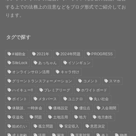
する上での法務上の注意などをブログ形式でご紹介してお
ります。
タグで探す
#補助金
2021年
2024年問題
PROGRESS
SiteLock
あっちゃん
イソンギュン
オンラインサロン活用
キャラ付け
グリーントランスフォーメーション
コメント
スマホ
ハイキュー!!
プレミアリーグ
ホワイトボード
ポイント
メタバース
ユニクロ
丸い社会
体験談、一時休会
価格設定
優位点
入会期間
収益化
問題
土地活用
地方
地方創生
始めたい
孤立問題
安定収入
意思決定
成人年齢
活用
漏洩
災害対策
炎上
物価