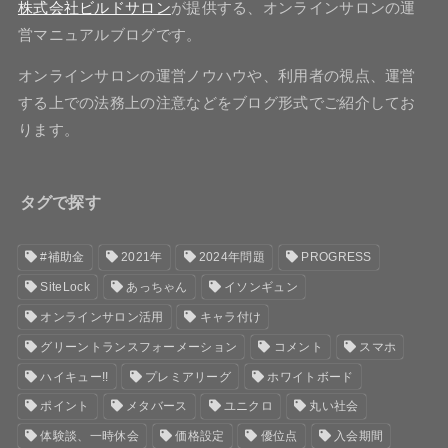
株式会社ビルドサロン
が提供する、オンラインサロンの運
営マニュアルブログです。
オンラインサロンの運営ノウハウや、利用者の視点、運営
する上での法務上の注意などをブログ形式でご紹介してお
ります。
タグで探す
#補助金
2021年
2024年問題
PROGRESS
SiteLock
あっちゃん
イソンギュン
オンラインサロン活用
キャラ付け
グリーントランスフォーメーション
コメント
スマホ
ハイキュー!!
プレミアリーグ
ホワイトボード
ポイント
メタバース
ユニクロ
丸い社会
体験談、一時休会
価格設定
優位点
入会期間