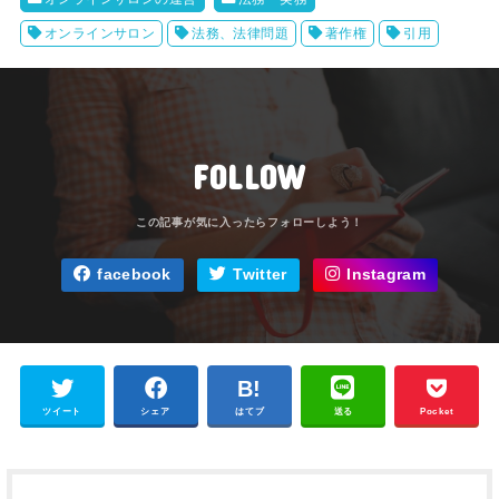
オンラインサロン
法務、法律問題
著作権
引用
FOLLOW
facebook
Twitter
Instagram
ツイート
シェア
はてブ
送る
Pocket