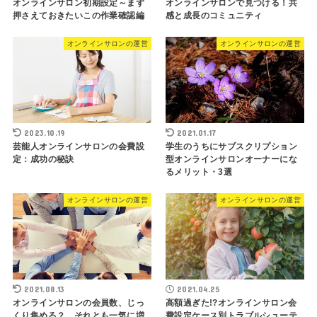
オンラインサロン初期設定～まず
オンラインサロンで見つける！共
押さえておきたいこの作業確認編
感と成長のコミュニティ
オンラインサロンの運営
オンラインサロンの運営
2023.10.19
2021.01.17
芸能人オンラインサロンの会費設
学生のうちにサブスクリプション
定：成功の秘訣
型オンラインサロンオーナーにな
るメリット・3選
オンラインサロンの運営
オンラインサロンの運営
2021.08.13
2021.04.25
オンラインサロンの会員数、じっ
高額過ぎた!?オンラインサロン会
くり集める？ それとも一気に増
費設定ケース別トラブルシューテ