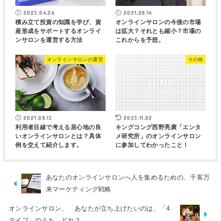
2023.04.26
2021.08.14
積み立て投資の知識を学び、資
オンラインサロンの今後の市場
産形成をサポートするオンライ
は拡大？それとも縮小？市場の
ンサロンを運営する方法
これからを予想。
オンラインサロンの運営
その他
2021.08.13
2023.11.02
利用者目線で考える居心地の良
キングコング西野亮廣「エンタ
いオンラインサロンとは？具体
メ研究所」のオンラインサロン
例を交えて紹介します。
に参加してわかったこと！
あなたのオンラインサロンへ人を集めるための、千客万
来マーケティング戦略
オンラインサロン、 あなたが立ち上げたいのは、「4
タイプ」のうち、どれ？