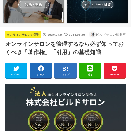
法務・実務
セキュリティ対策
2020.01.17
2022.05.30
ビルドサロン編集室
オンラインサロンの運営
オンラインサロンを管理するなら必ず知ってお
くべき「著作権」「引用」の基礎知識
ツイート
シェア
はてブ
送る
Pocket