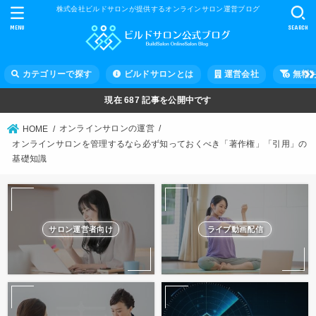
株式会社ビルドサロンが提供するオンラインサロン運営ブログ
MENU
SEARCH
カテゴリーで探す
ビルドサロンとは
運営会社
無料
現在
687
記事を公開中です
オンラインサロンの運営
HOME
オンラインサロンを管理するなら必ず知っておくべき「著作権」「引用」の
基礎知識
サロン運営者向け
ライブ動画配信