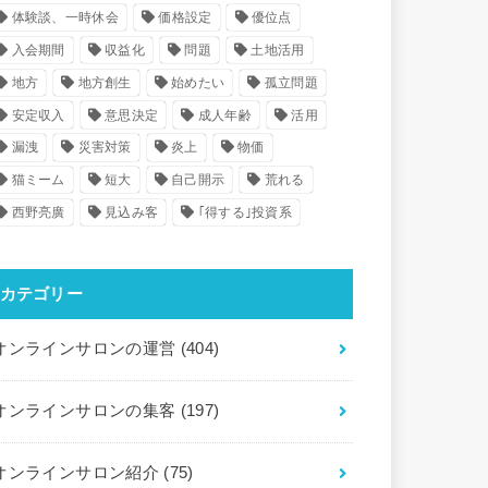
体験談、一時休会
価格設定
優位点
入会期間
収益化
問題
土地活用
地方
地方創生
始めたい
孤立問題
安定収入
意思決定
成人年齢
活用
漏洩
災害対策
炎上
物価
猫ミーム
短大
自己開示
荒れる
西野亮廣
見込み客
｢得する｣投資系
カテゴリー
オンラインサロンの運営
(404)
オンラインサロンの集客
(197)
オンラインサロン紹介
(75)