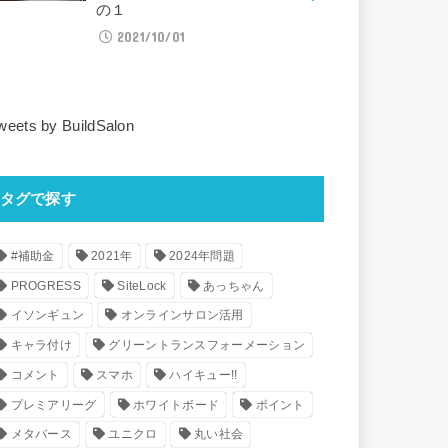
の１
2021/10/01
weets by BuildSalon
タグで探す
#補助金
2021年
2024年問題
PROGRESS
SiteLock
あっちゃん
イソンギュン
オンラインサロン活用
キャラ付け
グリーントランスフォーメーション
コメント
スマホ
ハイキュー!!
プレミアリーグ
ホワイトボード
ポイント
メタバース
ユニクロ
丸い社会