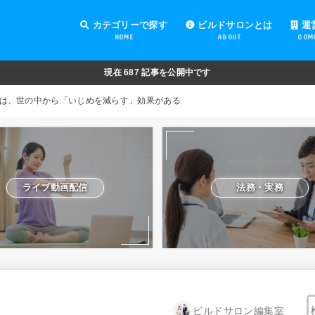
カテゴリーで探す
ビルドサロンとは
運
HOME
ABOUT
COM
オンラインサロンの運営
オンラインサロンの集客
オンラインサロンの紹介
オンラインサロンの活用
法務・実務
ライブ動画配信
動画制作・編集
セキュリティ対策
Facebook運営
会費設定
オンラインサロンの開設準備
道具・機材紹介と解説
NFT
現在
687
記事を公開中です
は、世の中から「いじめを減らす」効果がある
ライブ動画配信
法務・実務
ビルドサロン編集室