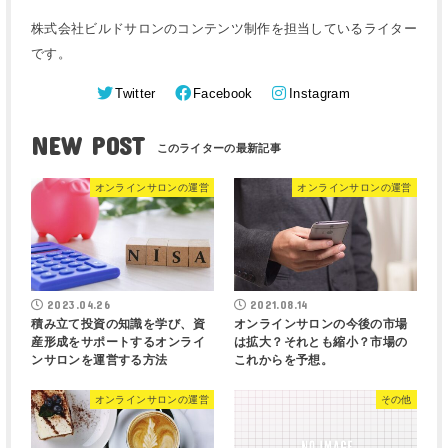
株式会社ビルドサロンのコンテンツ制作を担当しているライター
です。
Twitter
Facebook
Instagram
NEW POST
オンラインサロンの運営
オンラインサロンの運営
2023.04.26
2021.08.14
積み立て投資の知識を学び、資
オンラインサロンの今後の市場
産形成をサポートするオンライ
は拡大？それとも縮小？市場の
ンサロンを運営する方法
これからを予想。
オンラインサロンの運営
その他