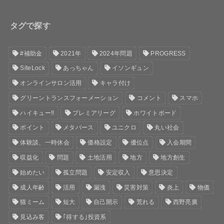
タグで探す
#補助金
2021年
2024年問題
PROGRESS
SiteLock
あっちゃん
イソンギュン
オンラインサロン活用
キャラ付け
グリーントランスフォーメーション
コメント
スマホ
ハイキュー!!
プレミアリーグ
ホワイトボード
ポイント
メタバース
ユニクロ
丸い社会
体験談、一時休会
価格設定
優位点
入会期間
収益化
問題
土地活用
地方
地方創生
始めたい
孤立問題
安定収入
意思決定
成人年齢
活用
漏洩
災害対策
炎上
物価
猫ミーム
短大
自己開示
荒れる
西野亮廣
見込み客
｢得する｣投資系