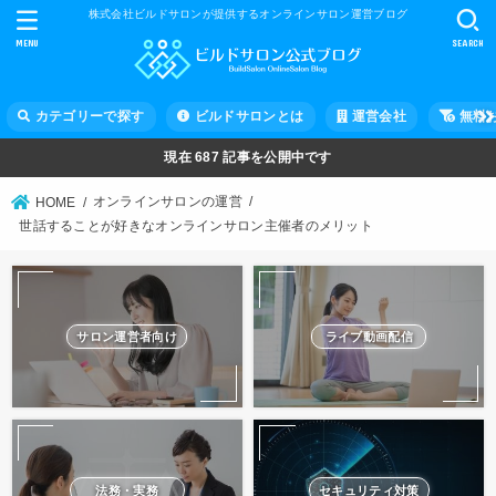
株式会社ビルドサロンが提供するオンラインサロン運営ブログ
MENU
SEARCH
カテゴリーで探す
ビルドサロンとは
運営会社
無料
現在
687
記事を公開中です
オンラインサロンの運営
HOME
世話することが好きなオンラインサロン主催者のメリット
サロン運営者向け
ライブ動画配信
法務・実務
セキュリティ対策