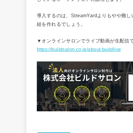
導入するのは、StreamYardよりもや
組を作れるでしょう。
▼オンラインサロンでライブ動画が生配信できる “
https://buildsalon.co.jp/about-buildlive