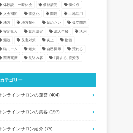
体験談、一時休会
価格設定
優位点
入会期間
収益化
問題
土地活用
地方
地方創生
始めたい
孤立問題
安定収入
意思決定
成人年齢
活用
漏洩
災害対策
炎上
物価
猫ミーム
短大
自己開示
荒れる
西野亮廣
見込み客
｢得する｣投資系
カテゴリー
オンラインサロンの運営
(404)
オンラインサロンの集客
(197)
オンラインサロン紹介
(75)