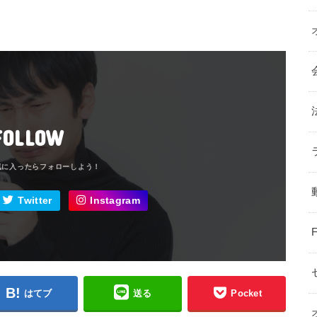
FOLLOW
Twitter
Instagram
はてブ
送る
Pocket