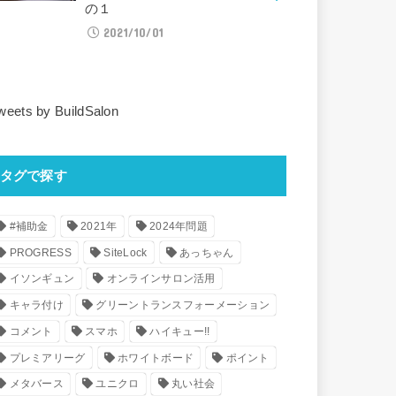
の１
2021/10/01
weets by BuildSalon
タグで探す
#補助金
2021年
2024年問題
PROGRESS
SiteLock
あっちゃん
イソンギュン
オンラインサロン活用
キャラ付け
グリーントランスフォーメーション
コメント
スマホ
ハイキュー!!
プレミアリーグ
ホワイトボード
ポイント
メタバース
ユニクロ
丸い社会