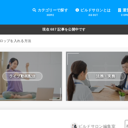
カテゴリーで探す
ビルドサロンとは
運
HOME
ABOUT
COM
オンラインサロンの運営
オンラインサロンの集客
オンラインサロンの紹介
オンラインサロンの活用
法務・実務
ライブ動画配信
動画制作・編集
セキュリティ対策
Facebook運営
会費設定
オンラインサロンの開設準備
道具・機材紹介と解説
NFT
現在
687
記事を公開中です
ロップを入れる方法
ライブ動画配信
法務・実務
ビルドサロン編集室