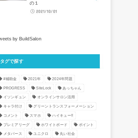
の１
2021/10/01
weets by BuildSalon
タグで探す
#補助金
2021年
2024年問題
PROGRESS
SiteLock
あっちゃん
イソンギュン
オンラインサロン活用
キャラ付け
グリーントランスフォーメーション
コメント
スマホ
ハイキュー!!
プレミアリーグ
ホワイトボード
ポイント
メタバース
ユニクロ
丸い社会