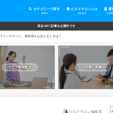
カテゴリーで探す
ビルドサロンとは
運
HOME
ABOUT
COM
オンラインサロンの運営
オンラインサロンの集客
オンラインサロンの紹介
オンラインサロンの活用
法務・実務
ライブ動画配信
動画制作・編集
セキュリティ対策
Facebook運営
会費設定
オンラインサロンの開設準備
道具・機材紹介と解説
NFT
現在
687
記事を公開中です
ラインサロンに、違和感をおぼえるときは？
ライブ動画配信
法務・実務
ビルドサロン編集室