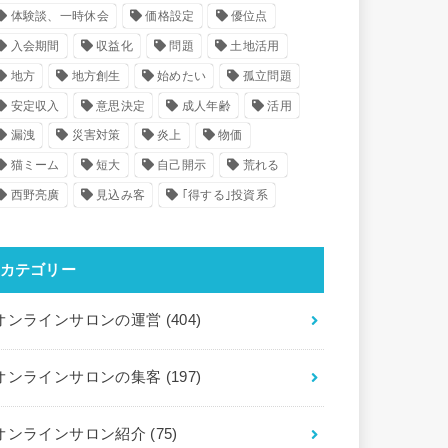
体験談、一時休会
価格設定
優位点
入会期間
収益化
問題
土地活用
地方
地方創生
始めたい
孤立問題
安定収入
意思決定
成人年齢
活用
漏洩
災害対策
炎上
物価
猫ミーム
短大
自己開示
荒れる
西野亮廣
見込み客
｢得する｣投資系
カテゴリー
オンラインサロンの運営
(404)
オンラインサロンの集客
(197)
オンラインサロン紹介
(75)