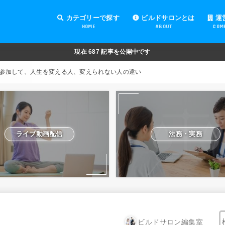
カテゴリーで探す
ビルドサロンとは
運
HOME
ABOUT
COM
オンラインサロンの運営
オンラインサロンの集客
オンラインサロンの紹介
オンラインサロンの活用
法務・実務
ライブ動画配信
動画制作・編集
セキュリティ対策
Facebook運営
会費設定
オンラインサロンの開設準備
道具・機材紹介と解説
NFT
現在
687
記事を公開中です
参加して、人生を変える人、変えられない人の違い
ライブ動画配信
法務・実務
ビルドサロン編集室