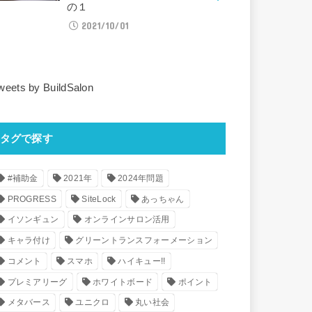
の１
2021/10/01
weets by BuildSalon
タグで探す
#補助金
2021年
2024年問題
PROGRESS
SiteLock
あっちゃん
イソンギュン
オンラインサロン活用
キャラ付け
グリーントランスフォーメーション
コメント
スマホ
ハイキュー!!
プレミアリーグ
ホワイトボード
ポイント
メタバース
ユニクロ
丸い社会