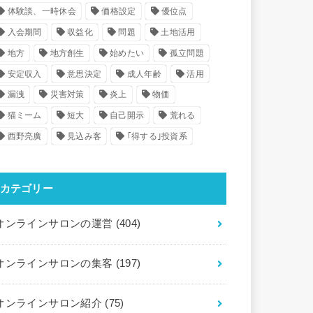
体験談、一時休会
価格設定
優位点
入会期間
収益化
問題
土地活用
地方
地方創生
始めたい
孤立問題
安定収入
意思決定
成人年齢
活用
漏洩
災害対策
炎上
物価
猫ミーム
短大
自己開示
荒れる
西野亮廣
見込み客
｢得する｣投資系
カテゴリー
オンラインサロンの運営
(404)
オンラインサロンの集客
(197)
オンラインサロン紹介
(75)